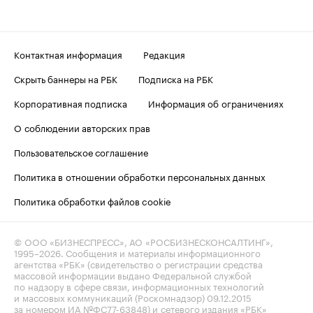
Контактная информация
Редакция
Скрыть баннеры на РБК
Подписка на РБК
Корпоративная подписка
Информация об ограничениях
О соблюдении авторских прав
Пользовательское соглашение
Политика в отношении обработки персональных данных
Политика обработки файлов cookie
© ООО «БИЗНЕСПРЕСС», АО «РОСБИЗНЕСКОНСАЛТИНГ»,
1995–2026
. Сообщения и материалы информационного
агентства «РБК» (свидетельство о регистрации средства
массовой информации выдано Федеральной службой
по надзору в сфере связи, информационных технологий
и массовых коммуникаций (Роскомнадзор) 09.12.2015
за номером ИА №ФС77-63848) и сетевого издания «РБК»