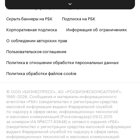
Контактная информация
Редакция
Скрыть баннеры на РБК
Подписка на РБК
Корпоративная подписка
Информация об ограничениях
О соблюдении авторских прав
Пользовательское соглашение
Политика в отношении обработки персональных данных
Политика обработки файлов cookie
© ООО «БИЗНЕСПРЕСС», АО «РОСБИЗНЕСКОНСАЛТИНГ»,
1995–2026
. Сообщения и материалы информационного
агентства «РБК» (свидетельство о регистрации средства
массовой информации выдано Федеральной службой
по надзору в сфере связи, информационных технологий
и массовых коммуникаций (Роскомнадзор) 09.12.2015
за номером ИА №ФС77-63848) и сетевого издания «РБК»
(свидетельство о регистрации средства массовой информации
выдано Федеральной службой по надзору в сфере связи,
информационных технологий и массовых коммуникаций