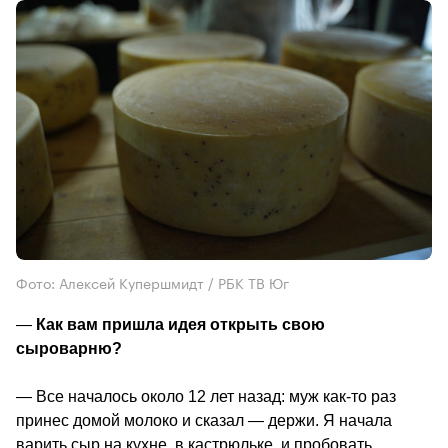
Фото: Алексей Купершмидт / РБК ТВ Юг
— 
Как вам пришла идея открыть свою 
сыроварню? 
— Все началось около 12 лет назад: муж как-то раз 
принес домой молоко и сказал — держи. Я начала 
варить сыр на кухне, в кастрюльке, и пробовать. 