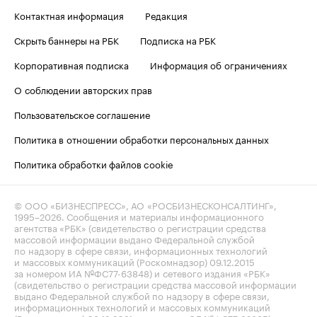
Контактная информация
Редакция
Скрыть баннеры на РБК
Подписка на РБК
Корпоративная подписка
Информация об ограничениях
О соблюдении авторских прав
Пользовательское соглашение
Политика в отношении обработки персональных данных
Политика обработки файлов cookie
© ООО «БИЗНЕСПРЕСС», АО «РОСБИЗНЕСКОНСАЛТИНГ»,
1995–2026
. Сообщения и материалы информационного
агентства «РБК» (свидетельство о регистрации средства
массовой информации выдано Федеральной службой
по надзору в сфере связи, информационных технологий
и массовых коммуникаций (Роскомнадзор) 09.12.2015
за номером ИА №ФС77-63848) и сетевого издания «РБК»
(свидетельство о регистрации средства массовой информации
выдано Федеральной службой по надзору в сфере связи,
информационных технологий и массовых коммуникаций