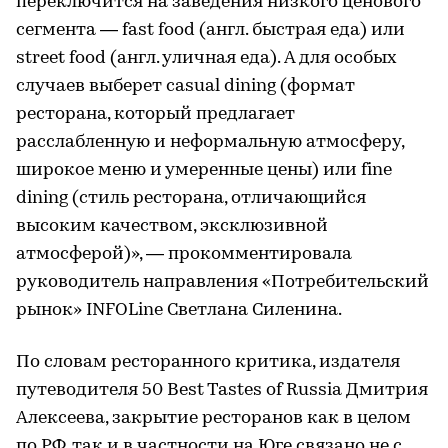
переключится на заведения низкого ценового
сегмента — fast food (англ. быстрая еда) или
street food (англ. уличная еда). А для особых
случаев выберет casual dining (формат
ресторана, который предлагает
расслабленную и неформальную атмосферу,
широкое меню и умеренные цены) или fine
dining (стиль ресторана, отличающийся
высоким качеством, эксклюзивной
атмосферой)», — прокомментировала
руководитель направления «Потребительский
рынок» INFOLine Светлана Силенина.
По словам ресторанного критика, издателя
путеводителя 50 Best Tastes of Russia Дмитрия
Алексеева, закрытие ресторанов как в целом
по РФ, так и в частности на Юге связано не с