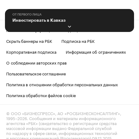
ОТ ПЕРВОГО ЛИЦА
Инвестировать в Кавказ
Контактная информация
Редакция
Скрыть баннеры на РБК
Подписка на РБК
Корпоративная подписка
Информация об ограничениях
О соблюдении авторских прав
Пользовательское соглашение
Политика в отношении обработки персональных данных
Политика обработки файлов cookie
© ООО «БИЗНЕСПРЕСС», АО «РОСБИЗНЕСКОНСАЛТИНГ»,
1995–2026
. Сообщения и материалы информационного
агентства «РБК» (свидетельство о регистрации средства
массовой информации выдано Федеральной службой
по надзору в сфере связи, информационных технологий
и массовых коммуникаций (Роскомнадзор) 09.12.2015