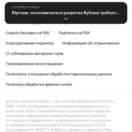
ОТ ПЕРВОГО ЛИЦА
Юртаев: экономическое развитие Кубани требует дополнительных кадров
Контактная информация
Редакция
Скрыть баннеры на РБК
Подписка на РБК
Корпоративная подписка
Информация об ограничениях
О соблюдении авторских прав
Пользовательское соглашение
Политика в отношении обработки персональных данных
Политика обработки файлов cookie
© ООО «БИЗНЕСПРЕСС», АО «РОСБИЗНЕСКОНСАЛТИНГ»,
1995–2026
. Сообщения и материалы информационного
агентства «РБК» (свидетельство о регистрации средства
массовой информации выдано Федеральной службой
по надзору в сфере связи, информационных технологий
и массовых коммуникаций (Роскомнадзор) 09.12.2015
за номером ИА №ФС77-63848) и сетевого издания «РБК»