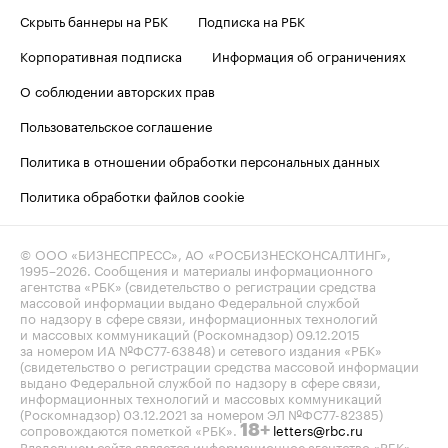
Скрыть баннеры на РБК
Подписка на РБК
Корпоративная подписка
Информация об ограничениях
О соблюдении авторских прав
Пользовательское соглашение
Политика в отношении обработки персональных данных
Политика обработки файлов cookie
© ООО «БИЗНЕСПРЕСС», АО «РОСБИЗНЕСКОНСАЛТИНГ»,
1995–2026
. Сообщения и материалы информационного
агентства «РБК» (свидетельство о регистрации средства
массовой информации выдано Федеральной службой
по надзору в сфере связи, информационных технологий
и массовых коммуникаций (Роскомнадзор) 09.12.2015
за номером ИА №ФС77-63848) и сетевого издания «РБК»
(свидетельство о регистрации средства массовой информации
выдано Федеральной службой по надзору в сфере связи,
информационных технологий и массовых коммуникаций
(Роскомнадзор) 03.12.2021 за номером ЭЛ №ФС77-82385)
сопровождаются пометкой «РБК».
letters@rbc.ru
18+
Владельцем сайта является информационное агентство «РБК».