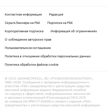
Контактная информация
Редакция
Скрыть баннеры на РБК
Подписка на РБК
Корпоративная подписка
Информация об ограничениях
О соблюдении авторских прав
Пользовательское соглашение
Политика в отношении обработки персональных данных
Политика обработки файлов cookie
© ООО «БИЗНЕСПРЕСС», АО «РОСБИЗНЕСКОНСАЛТИНГ»,
1995–2026
. Сообщения и материалы информационного
агентства «РБК» (свидетельство о регистрации средства
массовой информации выдано Федеральной службой
по надзору в сфере связи, информационных технологий
и массовых коммуникаций (Роскомнадзор) 09.12.2015
за номером ИА №ФС77-63848) и сетевого издания «РБК»
(свидетельство о регистрации средства массовой информации