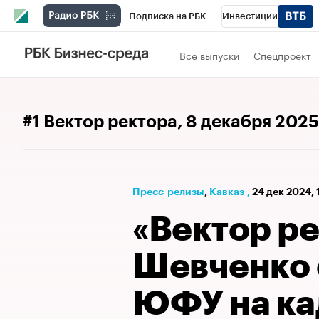
Подписка на РБК
Инвестиции
РБК Вино
Спорт
Школа управления
Все выпуски
Спецпроект
Национальные проекты
Город
Стил
Кредитные рейтинги
Франшизы
Га
#1 Вектор ректора
, 8 декабря 2025
Проверка контрагентов
Политика
Э
Пресс-релизы
⁠,
Кавказ
,
24 дек 2024, 
«Вектор ре
Шевченко 
ЮФУ на ка