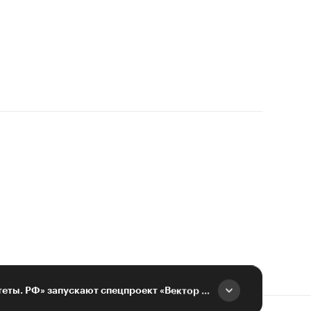
РБК Юг и «Университеты. РФ» запускают спецпроект «Вектор ректора»