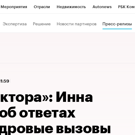
Мероприятия
Отрасли
Недвижимость
Autonews
РБК Ком
 РБК
РБК Образование
РБК Курсы
РБК Life
Тренды
Виз
Экспертиза
Решение
Новости партнеров
Пресс-релизы
ь
Крипто
РБК Бизнес-среда
Дискуссионный клуб
Исследо
зета
Спецпроекты СПб
Конференции СПб
Спецпроекты
кономика
Бизнес
Технологии и медиа
Финансы
Рынок на
11:59
ктора»: Инна
об ответах
дровые вызовы