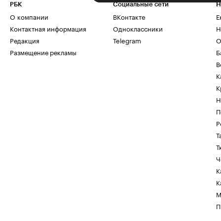
РБК
Социальные сети
Н
О компании
ВКонтакте
Е
Контактная информация
Одноклассники
Н
Редакция
Telegram
О
Размещение рекламы
Б
В
К
К
Н
П
Р
Т
Т
Ч
К
К
М
П