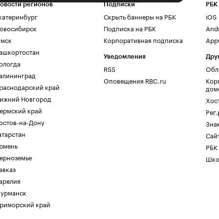
овости регионов
Подписки
РБК
катеринбург
Скрыть баннеры на РБК
iOS
овосибирск
Подписка на РБК
And
мск
Корпоративная подписка
AppG
ашкортостан
Уведомления
Дру
ологда
RSS
Обл
алининград
Оповещения RBC.ru
Кор
раснодарский край
дом
ижний Новгород
Хос
ермский край
Рег
остов-на-Дону
Зна
атарстан
Сайт
юмень
РБК
ерноземье
Шко
авказ
арелия
урманск
риморский край