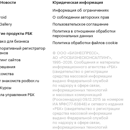
 Новости
Юридическая информация
Информация об ограничениях
roid
О соблюдении авторских прав
allery
Пользовательское соглашение
Политика в отношении обработки
гие продукты РБК
персональных данных
ако для бизнеса
Политика обработки файлов cookie
поративный регистратор
енов
© ООО «БИЗНЕСПРЕСС»,
АО «РОСБИЗНЕСКОНСАЛТИНГ»,
тинг сайтов
1995–2026
. Сообщения и материалы
.решения
информационного агентства «РБК»
(свидетельство о регистрации
комства
средства массовой информации
 знакомств podbor.ru
выдано Федеральной службой
по надзору в сфере связи,
 Курсы
информационных технологий
ла управления РБК
и массовых коммуникаций
(Роскомнадзор) 09.12.2015 за номером
ИА №ФС77-63848) и сетевого издания
«РБК» (свидетельство о регистрации
средства массовой информации
выдано Федеральной службой
по надзору в сфере связи,
информационных технологий