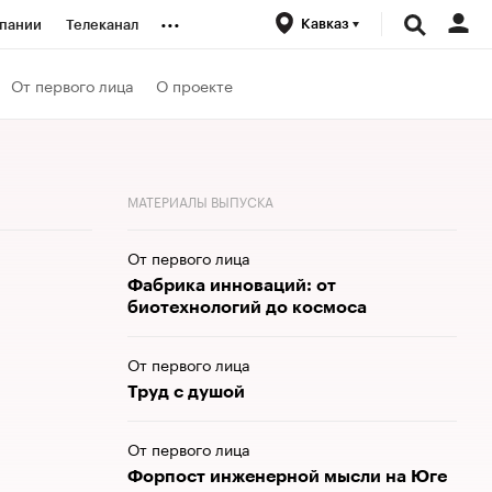
...
Кавказ
пании
Телеканал
ионеры
От первого лица
О проекте
вания
МАТЕРИАЛЫ ВЫПУСКА
личной валюты
От первого лица
Фабрика инноваций: от
биотехнологий до космоса
От первого лица
Труд с душой
От первого лица
Форпост инженерной мысли на Юге