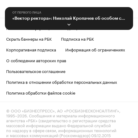
ОТ ПЕРВОГО ЛИЦА
«Вектор ректора»: Николай Кропачев об особом статусе СПбГУ
Контактная информация
Редакция
Скрыть баннеры на РБК
Подписка на РБК
Корпоративная подписка
Информация об ограничениях
О соблюдении авторских прав
Пользовательское соглашение
Политика в отношении обработки персональных данных
Политика обработки файлов cookie
© ООО «БИЗНЕСПРЕСС», АО «РОСБИЗНЕСКОНСАЛТИНГ»,
1995–2026
. Сообщения и материалы информационного
агентства «РБК» (свидетельство о регистрации средства
массовой информации выдано Федеральной службой
по надзору в сфере связи, информационных технологий
и массовых коммуникаций (Роскомнадзор) 09.12.2015