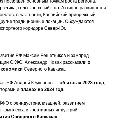
 посвящен основным точкам роста региона. 
ргетика, сельское хозяйство. Активно развивается 
оектов: в частности, Каспийский прибрежный 
другие традиционные локации. Обсуждаются 
спортного коридора Север-Юг.
звития РФ Максим Решетников и зампред 
ющий СКФО, 
Александр Новак 
рассказали 
о 
экономики
 Северного Кавказа.
вказ.РФ Андрей Юмшанов — 
об итогах 2023 года
, 
торами и 
планах на 2024 год
.
КФО с реиндустриализацией, развитием 
о комплекса и креативных индустрий — 
ития Северного Кавказа
».