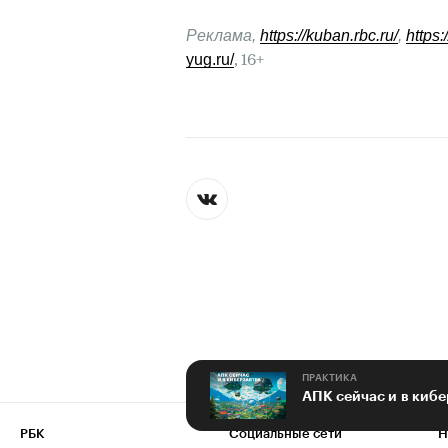
Реклама, 
https://kuban.rbc.ru/
, 
https:
yug.ru/
, 16+
ПРАКТИКА
РБК
Социальные сети
Н