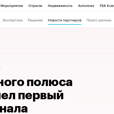
Мероприятия
Отрасли
Недвижимость
Autonews
РБК Ком
 РБК
РБК Образование
РБК Курсы
РБК Life
Тренды
Виз
Экспертиза
Решение
Новости партнеров
Пресс-релизы
ь
Крипто
РБК Бизнес-среда
Дискуссионный клуб
Исследо
зета
Спецпроекты СПб
Конференции СПб
Спецпроекты
кономика
Бизнес
Технологии и медиа
Финансы
Рынок на
4
ого полюса
шел первый
нала