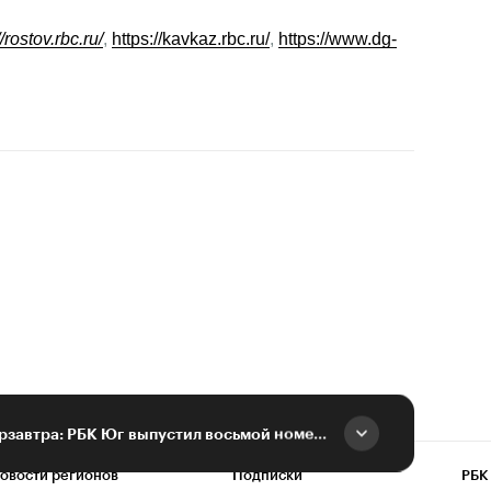
//rostov.rbc.ru/
, 
https://kavkaz.rbc.ru/
, 
https://www.dg-
АПК сейчас и в киберзавтра: РБК Юг выпустил восьмой номер журнала
овости регионов
Подписки
РБК