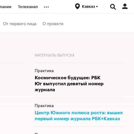
...
Кавказ
пании
Телеканал
ионеры
От первого лица
О проекте
вания
МАТЕРИАЛЫ ВЫПУСКА
личной валюты
Практика
Космическое будущее: РБК
Юг выпустил девятый номер
журнала
Практика
Центр Южного полюса роста: вышел
первый номер журнала РБК+Кавказ