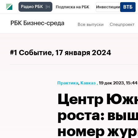
Подписка на РБК
Инвестиции
РБК Вино
Спорт
Школа управления
Все выпуски
Спецпроект
Национальные проекты
Город
Стил
Кредитные рейтинги
Франшизы
Га
#1 Событие
, 17 января 2024
Проверка контрагентов
Политика
Э
Практика
⁠,
Кавказ
,
19 дек 2023, 15:4
Центр Южн
роста: вы
номер жур