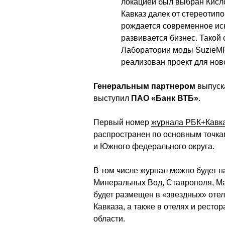
локацией был выбран Кисло
Кавказ далек от стереотипо
рождается современное иск
развивается бизнес. Такой
Лаборатории моды SuzieMFa
реализован проект для нов
Генеральным партнером
 выпуск
выступил 
ПАО «Банк ВТБ»
.
Первый номер 
журнала РБК+Кавк
распространен по основным точкам
и Южного федерального округа.
В том числе журнал можно будет н
Минеральных Вод, Ставрополя, Мах
будет размещен в «звездных» отел
Кавказа, а также в отелях и ресто
области.