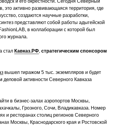
водск и его окрестности. Сегодня Северный 
в, это активно развивающаяся территория, где 
усство, создаются научные разработки, 
 синтез представляют собой работы адыгейской 
shionLAB, в коллаборации с которой был 
ого журнала.
а стал 
Кавказ.РФ
, 
стратегическим спонсором
аз
 вышел тиражом 5 тыс. экземпляров и будет 
 деловой активности Северного Кавказа 
айти в бизнес-залах аэропортов Москвы, 
ачкалы, Грозного, Сочи, Владикавказа. Номер 
ях и ресторанах столиц регионов Северного 
ранах Москвы, Краснодарского края и Ростовской 