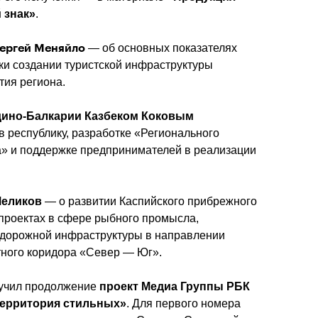
 знак»
.
 — об 
основных показателях 
Сергей Меняйло
ки создании туристской инфраструктуры 
тия региона.
дино-Балкарии Казбеком Коковым
 республику, разработке «Регионального 
» и поддержке предпринимателей в реализации 
Меликов
 — о развитии Каспийского прибрежного 
проектах в сфере рыбного промысла, 
идорожной инфраструктуры в направлении 
ного коридора «Север — Юг».
учил продолжение 
проект Медиа Группы РБК 
Территория стильных»
. Для первого номера 