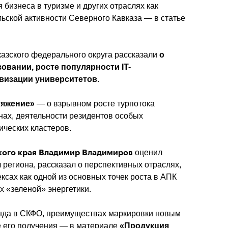
бизнеса в туризме и других отраслях как 
поддержка предпринимательской активности Северного Кавказа — в статье 
азского федерального округа рассказали 
о 
зовании, росте популярности IT-
визации университетов
.
тяжение»
 — о взрывном росте турпотока 
нах, деятельности резидентов особых 
ических кластеров.
 оценил 
кого края Владимир Владимиров
 региона
, рассказал о перспективных отраслях, 
сах как одной из основных точек роста в АПК 
х «зеленой» энергетики.
нда в СКФО, преимуществах маркировки новым 
 его получения — в материале 
«Продукция 