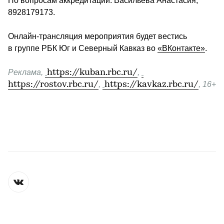
П
о вопросам аккредитации: Васильева Анастасия, 
8928179173.
Онлайн-трансляция мероприятия будет вестись 
в группе РБК Юг и Северный Кавказ во 
«ВКонтакте»
.
Реклама, 
https://kuban.rbc.ru/
, 
https://rostov.rbc.ru/
, 
https://kavkaz.rbc.ru/
, 16+