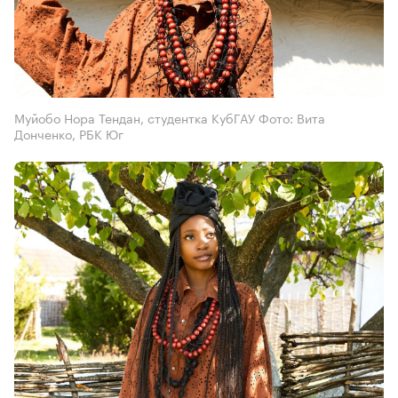
Муйобо Нора Тендан, студентка КубГАУ Фото: Вита
Донченко, РБК Юг