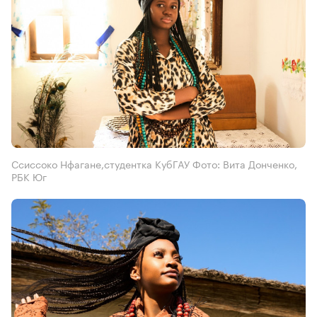
Ссиссоко Нфагане,студентка КубГАУ Фото: Вита Донченко,
РБК Юг