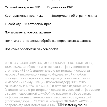
Скрыть баннеры на РБК
Подписка на РБК
Корпоративная подписка
Информация об ограничениях
О соблюдении авторских прав
Пользовательское соглашение
Политика в отношении обработки персональных данных
Политика обработки файлов cookie
© ООО «БИЗНЕСПРЕСС», АО «РОСБИЗНЕСКОНСАЛТИНГ»,
1995–2026
. Сообщения и материалы информационного
агентства «РБК» (свидетельство о регистрации средства
массовой информации выдано Федеральной службой
по надзору в сфере связи, информационных технологий
и массовых коммуникаций (Роскомнадзор) 09.12.2015
за номером ИА №ФС77-63848) и сетевого издания «РБК»
(свидетельство о регистрации средства массовой информации
выдано Федеральной службой по надзору в сфере связи,
информационных технологий и массовых коммуникаций
(Роскомнадзор) 03.12.2021 за номером ЭЛ №ФС77-82385)
сопровождаются пометкой «РБК».
letters@rbc.ru
18+