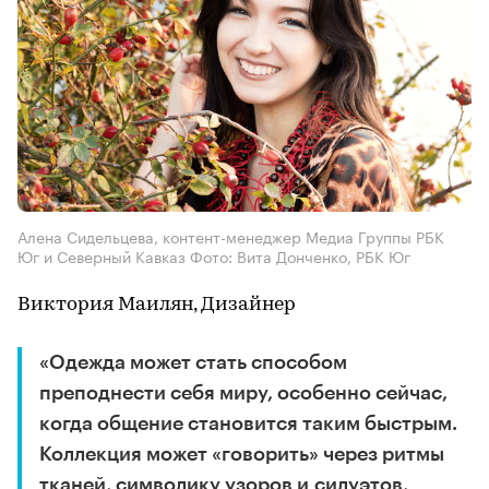
Алена Сидельцева, контент-менеджер Медиа Группы РБК
Юг и Северный Кавказ Фото: Вита Донченко, РБК Юг
Виктория Маилян, Дизайнер
«Одежда может стать способом
преподнести себя миру, особенно сейчас,
когда общение становится таким быстрым.
Коллекция может «говорить» через ритмы
тканей, символику узоров и силуэтов,