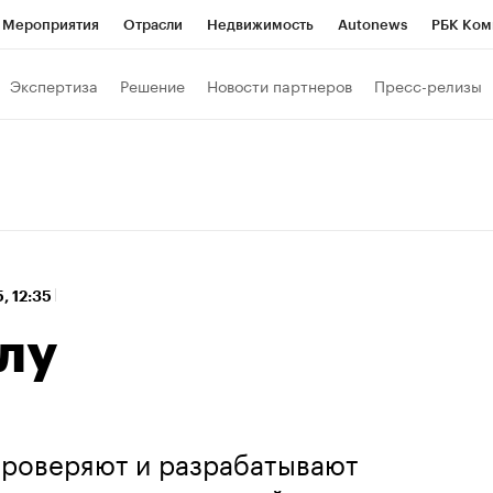
Мероприятия
Отрасли
Недвижимость
Autonews
РБК Ком
 РБК
РБК Образование
РБК Курсы
РБК Life
Тренды
Виз
Экспертиза
Решение
Новости партнеров
Пресс-релизы
ь
Крипто
РБК Бизнес-среда
Дискуссионный клуб
Исследо
зета
Спецпроекты СПб
Конференции СПб
Спецпроекты
кономика
Бизнес
Технологии и медиа
Финансы
Рынок на
, 12:35
лу
 проверяют и разрабатывают