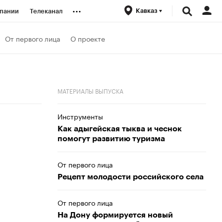
...
Кавказ
пании
Телеканал
ионеры
От первого лица
О проекте
вания
МАТЕРИАЛЫ ВЫПУСКА
личной валюты
Инструменты
Как адыгейская тыква и чеснок
помогут развитию туризма
От первого лица
Рецепт молодости российского села
От первого лица
На Дону формируется новый