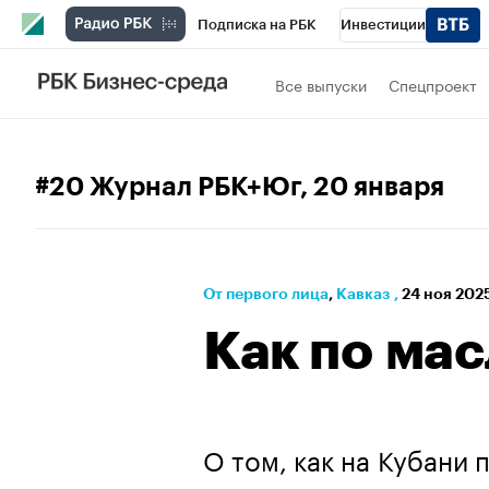
Подписка на РБК
Инвестиции
РБК Вино
Спорт
Школа управления
Все выпуски
Спецпроект
Национальные проекты
Город
Стил
Кредитные рейтинги
Франшизы
Га
#20 Журнал РБК+Юг
, 20 января
Проверка контрагентов
Политика
Э
От первого лица
⁠,
Кавказ
,
24 ноя 2025
Как по мас
О том, как на Кубани