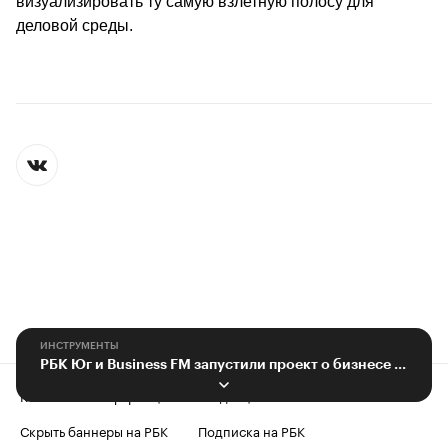
визуализировать ту самую взлетную полосу для 
деловой среды.
ИНСТРУМЕНТЫ
РБК Юг и Business FM запустили проект о бизнесе «Взлетная полоса»
Контактная информация
Редакция
Скрыть баннеры на РБК
Подписка на РБК