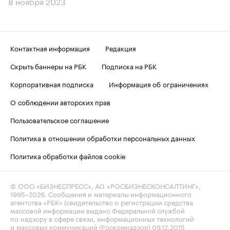
8 ноября 2023
Контактная информация
Редакция
Скрыть баннеры на РБК
Подписка на РБК
Корпоративная подписка
Информация об ограничениях
О соблюдении авторских прав
Пользовательское соглашение
Политика в отношении обработки персональных данных
Политика обработки файлов cookie
© ООО «БИЗНЕСПРЕСС», АО «РОСБИЗНЕСКОНСАЛТИНГ»,
1995–2026
. Сообщения и материалы информационного
агентства «РБК» (свидетельство о регистрации средства
массовой информации выдано Федеральной службой
по надзору в сфере связи, информационных технологий
и массовых коммуникаций (Роскомнадзор) 09.12.2015