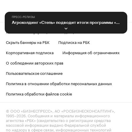
ПРЕСС-РЕЛИЗЫ
Агрохолдинг «Степь» подводит итоги программы «Люди труда»
Контактная информация
Редакция
Скрыть баннеры на РБК
Подписка на РБК
Корпоративная подписка
Информация об ограничениях
О соблюдении авторских прав
Пользовательское соглашение
Политика в отношении обработки персональных данных
Политика обработки файлов cookie
© ООО «БИЗНЕСПРЕСС», АО «РОСБИЗНЕСКОНСАЛТИНГ»,
1995–2026
. Сообщения и материалы информационного
агентства «РБК» (свидетельство о регистрации средства
массовой информации выдано Федеральной службой
по надзору в сфере связи, информационных технологий