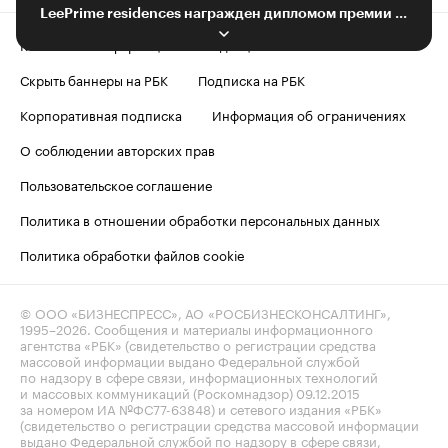
LeePrime residences награжден дипломом премии Real Estate Property Awards
Контактная информация
Редакция
Скрыть баннеры на РБК
Подписка на РБК
Корпоративная подписка
Информация об ограничениях
О соблюдении авторских прав
Пользовательское соглашение
Политика в отношении обработки персональных данных
Политика обработки файлов cookie
© ООО «БИЗНЕСПРЕСС», АО «РОСБИЗНЕСКОНСАЛТИНГ»,
1995–2026
. Сообщения и материалы информационного
агентства «РБК» (свидетельство о регистрации средства
массовой информации выдано Федеральной службой
по надзору в сфере связи, информационных технологий
и массовых коммуникаций (Роскомнадзор) 09.12.2015
за номером ИА №ФС77-63848) и сетевого издания «РБК»
(свидетельство о регистрации средства массовой информации
выдано Федеральной службой по надзору в сфере связи,