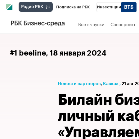
Подписка на РБК
Инвестиции
РБК Вино
Спорт
Школа управления
Все выпуски
Спецпроект
Национальные проекты
Город
Стил
Кредитные рейтинги
Франшизы
Га
#1 beeline
, 18 января 2024
Проверка контрагентов
Политика
Э
Новости партнеров
⁠,
Кавказ
,
21 авг 2
Билайн би
личный ка
«Управляе