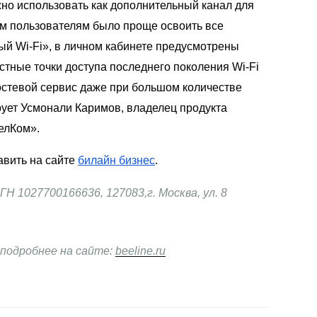
жно использовать как дополнительный канал для
м пользователям было проще освоить все
мый
Wi-Fi
»
, в личном кабинете предусмотрены
остные точки доступа последнего поколения
Wi-Fi
остевой сервис даже при большом количестве
рует Усмонали Каримов, владелец продукта
елКом»
.
авить на сайте
билайн бизнес
.
РГН
1027700166636,
127083,г. Москва, ул. 8
 подробнее на сайте:
beeline.ru