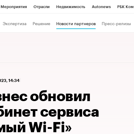
Мероприятия
Отрасли
Недвижимость
Autonews
РБК Ком
 РБК
РБК Образование
РБК Курсы
РБК Life
Тренды
Виз
Экспертиза
Решение
Новости партнеров
Пресс-релизы
ь
Крипто
РБК Бизнес-среда
Дискуссионный клуб
Исследо
зета
Спецпроекты СПб
Конференции СПб
Спецпроекты
кономика
Бизнес
Технологии и медиа
Финансы
Рынок на
023, 14:34
знес обновил
бинет сервиса
мый Wi-Fi»