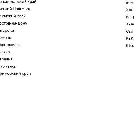
раснодарский край
дом
ижний Новгород
Хос
ермский край
Рег
остов-на-Дону
Зна
атарстан
Сайт
юмень
РБК
ерноземье
Шко
авказ
арелия
урманск
риморский край