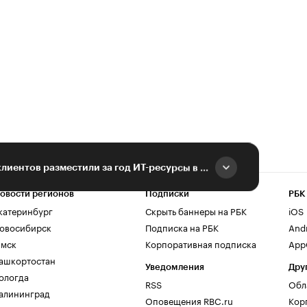
Более 200 крупных клиентов разместили за год ИТ-ресурсы в облаке билайн
овости регионов
Подписки
РБК
катеринбург
Скрыть баннеры на РБК
iOS
овосибирск
Подписка на РБК
And
мск
Корпоративная подписка
AppG
ашкортостан
Уведомления
Дру
ологда
RSS
Обл
алининград
Оповещения RBC.ru
Кор