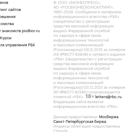
енов
© ООО «БИЗНЕСПРЕСС»,
АО «РОСБИЗНЕСКОНСАЛТИНГ»,
тинг сайтов
1995–2026
. Сообщения и материалы
.решения
информационного агентства «РБК»
(свидетельство о регистрации
комства
средства массовой информации
 знакомств podbor.ru
выдано Федеральной службой
по надзору в сфере связи,
 Курсы
информационных технологий
ла управления РБК
и массовых коммуникаций
(Роскомнадзор) 09.12.2015 за номером
ИА №ФС77-63848) и сетевого издания
«РБК» (свидетельство о регистрации
средства массовой информации
выдано Федеральной службой
по надзору в сфере связи,
информационных технологий
и массовых коммуникаций
(Роскомнадзор) 03.12.2021 за номером
ЭЛ №ФС77-82385) сопровождаются
пометкой «РБК».
letters@rbc.ru
18+
Владельцем сайта является
информационное агентство «РБК».
Данные предоставлены:
Мосбиржа
,
Санкт-Петербургская биржа
.
Индексы облигаций предоставлены
Cbonds.