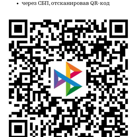
через СБП, отсканировав QR-код