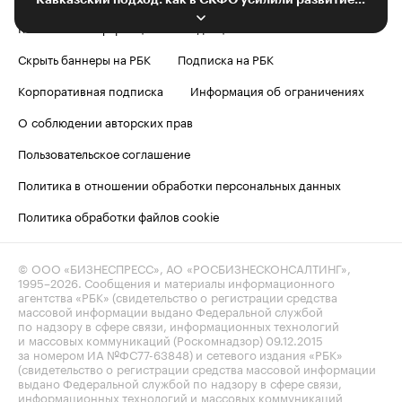
Контактная информация
Редакция
Скрыть баннеры на РБК
Подписка на РБК
Корпоративная подписка
Информация об ограничениях
О соблюдении авторских прав
Пользовательское соглашение
Политика в отношении обработки персональных данных
Политика обработки файлов cookie
© ООО «БИЗНЕСПРЕСС», АО «РОСБИЗНЕСКОНСАЛТИНГ»,
1995–2026
. Сообщения и материалы информационного
агентства «РБК» (свидетельство о регистрации средства
массовой информации выдано Федеральной службой
по надзору в сфере связи, информационных технологий
и массовых коммуникаций (Роскомнадзор) 09.12.2015
за номером ИА №ФС77-63848) и сетевого издания «РБК»
(свидетельство о регистрации средства массовой информации
выдано Федеральной службой по надзору в сфере связи,
информационных технологий и массовых коммуникаций