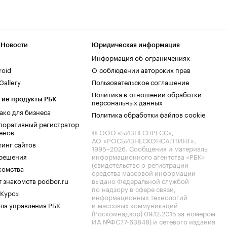
 Новости
Юридическая информация
Информация об ограничениях
roid
О соблюдении авторских прав
allery
Пользовательское соглашение
Политика в отношении обработки
гие продукты РБК
персональных данных
ако для бизнеса
Политика обработки файлов cookie
поративный регистратор
енов
© ООО «БИЗНЕСПРЕСС»,
АО «РОСБИЗНЕСКОНСАЛТИНГ»,
тинг сайтов
1995–2026
. Сообщения и материалы
.решения
информационного агентства «РБК»
(свидетельство о регистрации
комства
средства массовой информации
 знакомств podbor.ru
выдано Федеральной службой
по надзору в сфере связи,
 Курсы
информационных технологий
ла управления РБК
и массовых коммуникаций
(Роскомнадзор) 09.12.2015 за номером
ИА №ФС77-63848) и сетевого издания