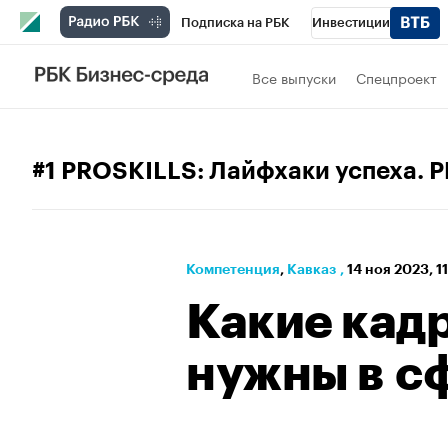
Подписка на РБК
Инвестиции
РБК Вино
Спорт
Школа управления
Все выпуски
Спецпроект
Национальные проекты
Город
Стил
Кредитные рейтинги
Франшизы
Га
#1 PROSKILLS: Лайфхаки успеха. Р
Проверка контрагентов
Политика
Э
Компетенция
⁠,
Кавказ
,
14 ноя 2023, 1
Какие кад
нужны в с