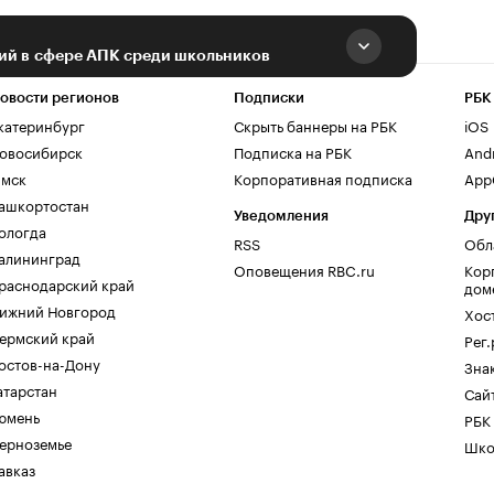
ий в сфере АПК среди школьников
овости регионов
Подписки
РБК
катеринбург
Скрыть баннеры на РБК
iOS
овосибирск
Подписка на РБК
And
мск
Корпоративная подписка
AppG
ашкортостан
Уведомления
Дру
ологда
RSS
Обл
алининград
Оповещения RBC.ru
Кор
раснодарский край
дом
ижний Новгород
Хос
ермский край
Рег
остов-на-Дону
Зна
атарстан
Сайт
юмень
РБК
ерноземье
Шко
авказ