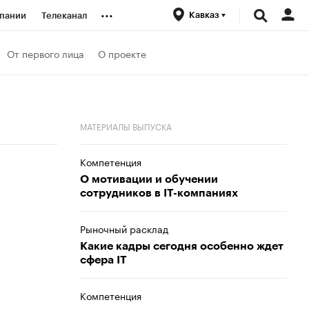
...
Кавказ
пании
Телеканал
ионеры
От первого лица
О проекте
вания
МАТЕРИАЛЫ ВЫПУСКА
личной валюты
Компетенция
О мотивации и обучении
сотрудников в IT-компаниях
Рыночный расклад
Какие кадры сегодня особенно ждет
сфера IT
Компетенция