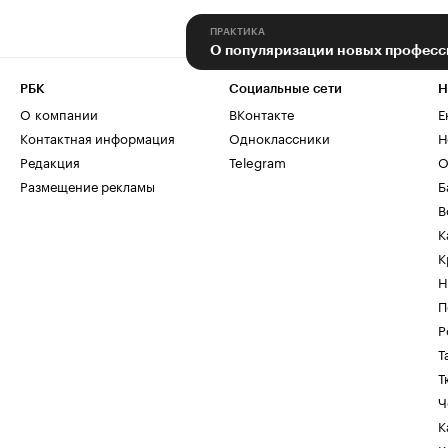
ПРАКТИКА
О популяризации новых професс
РБК
Социальные сети
Н
О компании
ВКонтакте
Е
Контактная информация
Одноклассники
Н
Редакция
Telegram
О
Размещение рекламы
Б
В
К
К
Н
П
Р
Т
Т
Ч
К