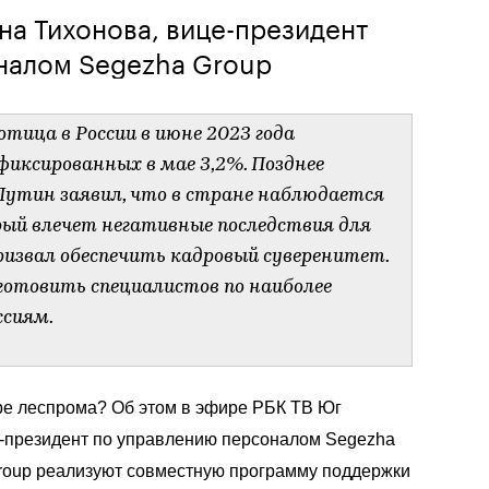
на Тихонова, вице-президент
налом Segezha Group
тица в России в июне 2023 года
афиксированных в мае 3,2%. Позднее
Путин заявил, что в стране наблюдается
рый влечет негативные последствия для
призвал обеспечить кадровый суверенитет.
готовить специалистов по наиболее
сиям.
ре леспрома? Об этом в эфире РБК ТВ Юг 
е-президент по управлению персоналом Segezha 
roup реализуют совместную программу поддержки 