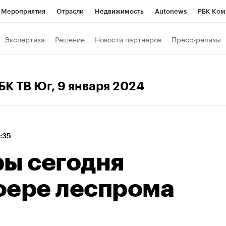
Мероприятия
Отрасли
Недвижимость
Autonews
РБК Ком
 РБК
РБК Образование
РБК Курсы
РБК Life
Тренды
Виз
Экспертиза
Решение
Новости партнеров
Пресс-релизы
ь
Крипто
РБК Бизнес-среда
Дискуссионный клуб
Исследо
зета
Спецпроекты СПб
Конференции СПб
Спецпроекты
БК ТВ Юг
, 9 января 2024
кономика
Бизнес
Технологии и медиа
Финансы
Рынок на
1:35
ры сегодня
фере леспрома