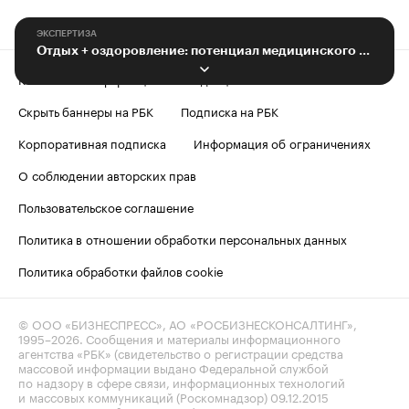
ЭКСПЕРТИЗА
Отдых + оздоровление: потенциал медицинского туризма в СКФО
Контактная информация
Редакция
Скрыть баннеры на РБК
Подписка на РБК
Корпоративная подписка
Информация об ограничениях
О соблюдении авторских прав
Пользовательское соглашение
Политика в отношении обработки персональных данных
Политика обработки файлов cookie
© ООО «БИЗНЕСПРЕСС», АО «РОСБИЗНЕСКОНСАЛТИНГ»,
1995–2026
. Сообщения и материалы информационного
агентства «РБК» (свидетельство о регистрации средства
массовой информации выдано Федеральной службой
по надзору в сфере связи, информационных технологий
и массовых коммуникаций (Роскомнадзор) 09.12.2015