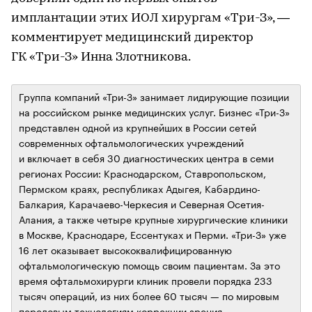
имплантации этих ИОЛ хирургам «Три-З», —
комментирует медицинский директор
ГК «Три-З» Инна Злотникова.
Группа компаний «Три-З» занимает лидирующие позиции
на российском рынке медицинских услуг. Бизнес «Три-З»
представлен одной из крупнейших в России сетей
современных офтальмологических учреждений
и включает в себя 30 диагностических центра в семи
регионах России: Краснодарском, Ставропольском,
Пермском краях, республиках Адыгея, Кабардино-
Балкария, Карачаево-Черкесия и Северная Осетия-
Алания, а также четыре крупные хирургические клиники
в Москве, Краснодаре, Ессентуках и Перми. «Три-З» уже
16 лет оказывает высококвалифицированную
офтальмологическую помощь своим пациентам. За это
время офтальмохирурги клиник провели порядка 233
тысяч операций, из них более 60 тысяч — по мировым
передовым технологиям коррекции зрения.