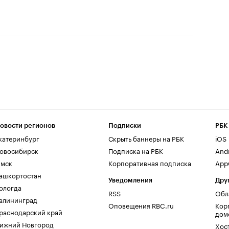
овости регионов
Подписки
РБК
катеринбург
Скрыть баннеры на РБК
iOS
овосибирск
Подписка на РБК
And
мск
Корпоративная подписка
AppG
ашкортостан
Уведомления
Дру
ологда
RSS
Обл
алининград
Оповещения RBC.ru
Кор
раснодарский край
дом
ижний Новгород
Хос