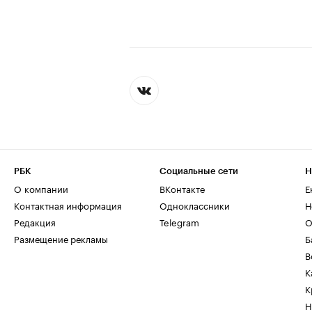
РБК
Социальные сети
Н
О компании
ВКонтакте
Е
Контактная информация
Одноклассники
Н
Редакция
Telegram
О
Размещение рекламы
Б
В
К
К
Н