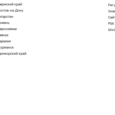
ермский край
Рег
остов-на-Дону
Зна
атарстан
Сайт
юмень
РБК
ерноземье
Шко
авказ
арелия
урманск
риморский край