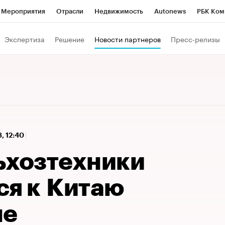
Мероприятия
Отрасли
Недвижимость
Autonews
РБК Ком
Образование
РБК Курсы
РБК Life
Тренды
Визионеры
Н
Экспертиза
Решение
Новости партнеров
Пресс-релизы
Дискуссионный клуб
Исследования
Кредитные рейтинги
Фр
Спецпроекты
Проверка контрагентов
Политика
Экономи
к наличной валюты
3, 12:40
ьхозтехники
ся к Китаю
не