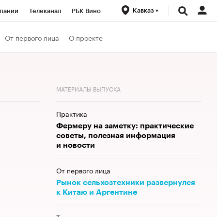
Кавказ
пании
Телеканал
РБК Вино
ациональные проекты
Город
От первого лица
О проекте
аншизы
Газета
ка
Бизнес
МАТЕРИАЛЫ ВЫПУСКА
Практика
Фермеру на заметку: практические
советы, полезная информация
и новости
От первого лица
Рынок сельхозтехники развернулся
к Китаю и Аргентине