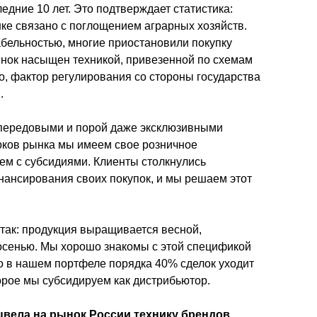
едние 10 лет. Это подтверждает статистика: 
ке связано с поглощением аграрных хозяйств. 
абельностью, многие приостановили покупку 
нок насыщен техникой, привезенной по схемам 
о, фактор регулирования со стороны государства 
.
ередовыми и порой даже эксклюзивными 
оков рынка мы имеем свое розничное 
м с субсидиями. Клиенты столкнулись 
нансирования своих покупок, и мы решаем этот 
так: продукция выращивается весной, 
 осенью. Мы хорошо знакомы с этой спецификой 
 в нашем портфеле порядка 40% сделок уходит 
орое мы субсидируем как дистрибьютор.
ывела на рынок России технику брендов 