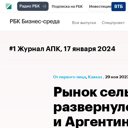
Подписка на РБК
Инвестиции
Спорт
Школа управления РБК
РБК 
Все выпуски
Спецпроект
Стиль
Крипто
РБК Бизнес-среда
Спецпроекты СПб
Конференции СПб
#1 Журнал АПК
, 17 января 2024
Технологии и медиа
Финансы
Рыно
От первого лица
⁠,
Кавказ
,
29 ноя 202
Рынок сел
развернул
и Аргенти