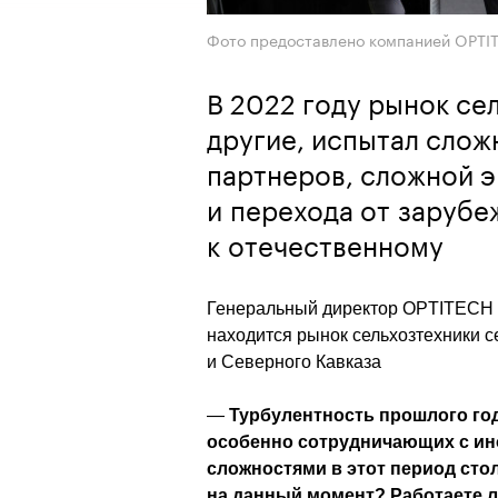
Фото предоставлено компанией OPTI
В 2022 году рынок сел
другие, испытал слож
партнеров, сложной 
и перехода от заруб
к отечественному
Генеральный директор OPTITECH Т
находится рынок сельхозтехники се
и Северного Кавказа
—
 Турбулентность прошлого год
особенно сотрудничающих с ин
сложностями в этот период стол
на данный момент? Работаете л