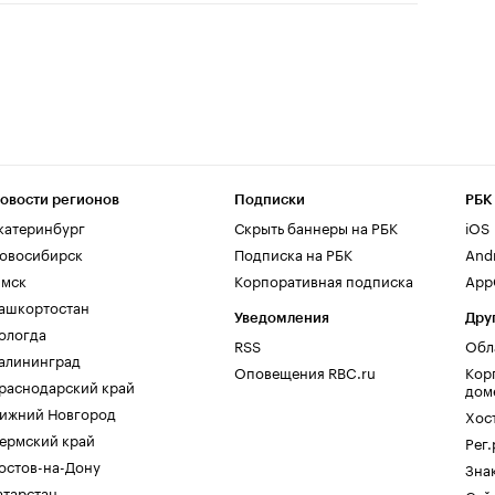
овости регионов
Подписки
РБК
катеринбург
Скрыть баннеры на РБК
iOS
овосибирск
Подписка на РБК
And
мск
Корпоративная подписка
AppG
ашкортостан
Уведомления
Дру
ологда
RSS
Обл
алининград
Оповещения RBC.ru
Кор
раснодарский край
дом
ижний Новгород
Хос
ермский край
Рег
остов-на-Дону
Зна
атарстан