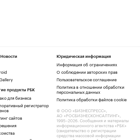
 Новости
Юридическая информация
Информация об ограничениях
roid
О соблюдении авторских прав
allery
Пользовательское соглашение
Политика в отношении обработки
гие продукты РБК
персональных данных
ако для бизнеса
Политика обработки файлов cookie
поративный регистратор
енов
© ООО «БИЗНЕСПРЕСС»,
АО «РОСБИЗНЕСКОНСАЛТИНГ»,
тинг сайтов
1995–2026
. Сообщения и материалы
.решения
информационного агентства «РБК»
(свидетельство о регистрации
комства
средства массовой информации