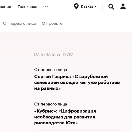
...
Кавказ
пании
Телеканал
ионеры
От первого лица
О проекте
вания
МАТЕРИАЛЫ ВЫПУСКА
личной валюты
От первого лица
Сергей Гавриш: «С зарубежной
селекцией овощей мы уже работаем
на равных»
От первого лица
«Кубрис»: «Цифровизация
необходима для развития
рисоводства Юга»