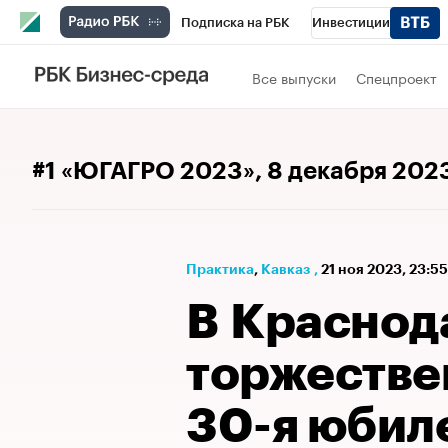
Подписка на РБК
Инвестиции
РБК Вино
Спорт
Школа управления
Все выпуски
Спецпроект
Национальные проекты
Город
Стил
Кредитные рейтинги
Франшизы
Га
#1 «ЮГАГРО 2023»
, 8 декабря 202
Проверка контрагентов
Политика
Э
Практика
⁠,
Кавказ
,
21 ноя 2023, 23:5
В Краснод
торжестве
30-я юбил