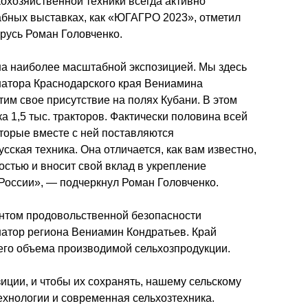
охозяйственной техники всегда активно 
бных выставках, как «ЮГАГРО 2023», отметил 
русь Роман Головченко.
а наиболее масштабной экспозицией. Мы здесь 
атора Краснодарского края Вениамина 
им свое присутствие на полях Кубани. В этом 
а 1,5 тыс. тракторов. Фактически половина всей 
оторые вместе с ней поставляются 
ская техника. Она отличается, как вам известно, 
стью и вносит свой вклад в укрепление 
России», — подчеркнул Роман Головченко.
нтом продовольственной безопасности 
натор региона Вениамин Кондратьев. Край 
его объема производимой сельхозпродукции.
ции, и чтобы их сохранять, нашему сельскому 
хнологии и современная сельхозтехника. 