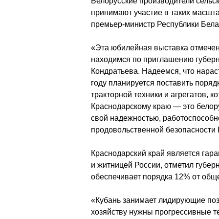
Белорусские производители сельск
принимают участие в таких масшта
премьер-министр Республики Бела
«Эта юбилейная выставка отмечен
находимся по приглашению губерн
Кондратьева. Надеемся, что нараст
году планируется поставить порядк
тракторной техники и агрегатов, к
Краснодарскому краю — это белорус
свой надежностью, работоспособно
продовольственной безопасности 
Краснодарский край является гара
и житницей России, отметил губер
обеспечивает порядка 12% от общ
«Кубань занимает лидирующие пози
хозяйству нужны прогрессивные те