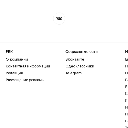
РБК
Социальные сети
Н
О компании
ВКонтакте
Е
Контактная информация
Одноклассники
Н
Редакция
Telegram
О
Размещение рекламы
Б
В
К
К
Н
П
Р
Т