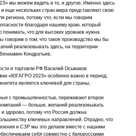
» мы можем видеть и то, и другое. Именно здесь 
 и еще нескольких стран мира представляют свою 
ля региона, потому что, если мы говорим 
опасности благодаря нашему краю, который 
о понимать, что для высоких урожаев нужна 
ы говорим о том, что такое производство мы бы 
шений реализовывать здесь, на территории 
 Вениамин Кондратьев.
ти и торговли РФ Василий Осьмаков 
авки «ЮГАГРО 2023» особенно важно в период, 
ренитета является ключевой для страны.
нные с промышленностью, переживают второе 
компаний — больше, желаний реализовывать 
и здорово, потому что Россия должна 
ольшинству ключевых направлений. Отрадно, что 
роения и СЗР мы это делаем вместе с нашими 
беспечиваем себя совместно с белорусскими 