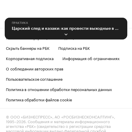
ПРАКТИКА
Царский след и казаки: как провести выходные в Ростовской области
Контактная информация
Редакция
Скрыть баннеры на РБК
Подписка на РБК
Корпоративная подписка
Информация об ограничениях
О соблюдении авторских прав
Пользовательское соглашение
Политика в отношении обработки персональных данных
Политика обработки файлов cookie
© ООО «БИЗНЕСПРЕСС», АО «РОСБИЗНЕСКОНСАЛТИНГ»,
1995–2026
. Сообщения и материалы информационного
агентства «РБК» (свидетельство о регистрации средства
массовой информации выдано Федеральной службой