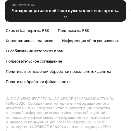
ИНСТРУМЕНТЫ
Четырнадцатилетней Гоар нужны деньги на ортопедический корсет
Контактная информация
Редакция
Скрыть баннеры на РБК
Подписка на РБК
Корпоративная подписка
Информация об ограничениях
О соблюдении авторских прав
Пользовательское соглашение
Политика в отношении обработки персональных данных
Политика обработки файлов cookie
© ООО «БИЗНЕСПРЕСС», АО «РОСБИЗНЕСКОНСАЛТИНГ»,
1995–2026
. Сообщения и материалы информационного
агентства «РБК» (свидетельство о регистрации средства
массовой информации выдано Федеральной службой
по надзору в сфере связи, информационных технологий
и массовых коммуникаций (Роскомнадзор) 09.12.2015
за номером ИА №ФС77-63848) и сетевого издания «РБК»
(свидетельство о регистрации средства массовой информации