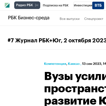
Подписка на РБК
Инвестиции
РБК Вино
Спорт
Школа управления
Все выпуски
Спецпроект
Национальные проекты
Город
Стил
Кредитные рейтинги
Франшизы
Га
#7 Журнал РБК+Юг
, 2 октября 202
Проверка контрагентов
Политика
Э
Компетенция
⁠,
Кавказ
,
13 сен 2023, 1
Вузы усил
пространс
развитие 