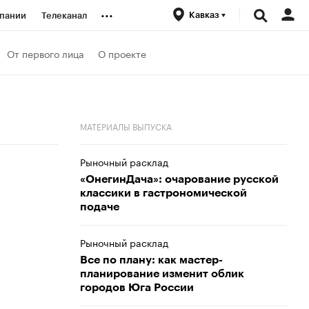
...
Кавказ
пании
Телеканал
ионеры
От первого лица
О проекте
вания
МАТЕРИАЛЫ ВЫПУСКА
личной валюты
Рыночный расклад
«ОнегинДача»: очарование русской
классики в гастрономической
подаче
Рыночный расклад
Все по плану: как мастер-
планирование изменит облик
городов Юга России