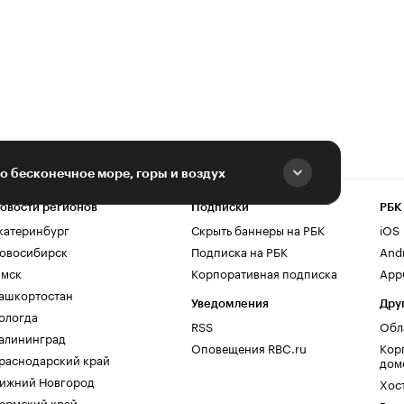
о бесконечное море, горы и воздух
овости регионов
Подписки
РБК
катеринбург
Скрыть баннеры на РБК
iOS
овосибирск
Подписка на РБК
And
мск
Корпоративная подписка
AppG
ашкортостан
Уведомления
Дру
ологда
RSS
Обл
алининград
Оповещения RBC.ru
Кор
раснодарский край
дом
ижний Новгород
Хос
ермский край