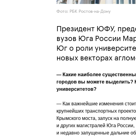
Фото: РБК Ростов-на-Дону
Президент ЮФУ, пред
вузов Юга России Мар
Юг о роли университе
новых векторах агло
— Какие наиболее существенные
городов вы можете выделить? Ка
университетов? 
— Как важнейшие изменения стоит
крупнейших транспортных проектов
Крымского моста, запуск на полну
и других магистралей Юга России,
и недавно запущенные дальние обх