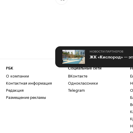
НОВОСТИ ПАРТНЕРОВ
ЖК «Кислород» — эт
РБК
Социальные сети
Н
О компании
ВКонтакте
Е
Контактная информация
Одноклассники
Н
Редакция
Telegram
О
Размещение рекламы
Б
В
К
К
Н
П