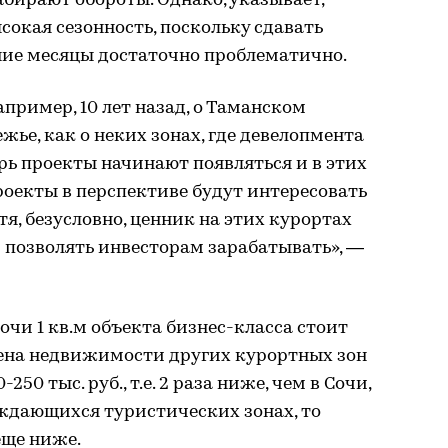
абирают обороты. Однако, указывает,
ысокая сезонность, поскольку сдавать
ие месяцы достаточно проблематично.
пример, 10 лет назад, о Таманском
жье, как о неких зонах, где девелопмента
ерь проекты начинают появляться и в этих
роекты в перспективе будут интересовать
тя, безусловно, ценник на этих курортах
 позволять инвесторам зарабатывать», —
очи 1 кв.м объекта бизнес-класса стоит
 цена недвижимости других курортных зон
50 тыс. руб., т.е. 2 раза ниже, чем в Сочи,
ождающихся туристических зонах, то
еще ниже.