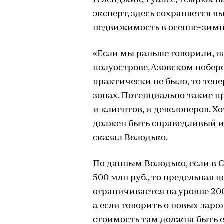
Геленджик, Туапсе, Темрюк н
эксперт, здесь сохраняется в
недвижимость в осенне-зимн
«Если мы раньше говорили, на
полуострове, Азовском побере
практически не было, то теп
зонах. Потенциально такие п
и клиентов, и девелоперов. Хо
должен быть справедливый и
сказал Володько.
По данным Володько, если в С
500 млн руб., то предельная
ограничивается на уровне 200-2
а если говорить о новых зар
стоимость там должна быть 