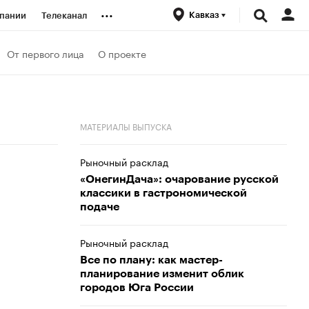
...
Кавказ
пании
Телеканал
ионеры
От первого лица
О проекте
вания
МАТЕРИАЛЫ ВЫПУСКА
личной валюты
Рыночный расклад
«ОнегинДача»: очарование русской
классики в гастрономической
подаче
Рыночный расклад
Все по плану: как мастер-
планирование изменит облик
городов Юга России