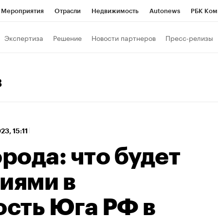
Мероприятия
Отрасли
Недвижимость
Autonews
РБК Ком
 РБК
РБК Образование
РБК Курсы
РБК Life
Тренды
Виз
Экспертиза
Решение
Новости партнеров
Пресс-релизы
ь
Крипто
РБК Бизнес-среда
Дискуссионный клуб
Исследо
зета
Спецпроекты СПб
Конференции СПб
Спецпроекты
3
кономика
Бизнес
Технологии и медиа
Финансы
Рынок на
023, 15:11
орода: что будет
иями в
сть Юга РФ в