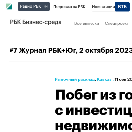
Подписка на РБК
Инвестиции
РБК Вино
Спорт
Школа управления
Все выпуски
Спецпроект
Национальные проекты
Город
Стил
Кредитные рейтинги
Франшизы
Га
#7 Журнал РБК+Юг
, 2 октября 202
Проверка контрагентов
Политика
Э
Рыночный расклад
⁠,
Кавказ
,
11 сен 2
Побег из г
с инвестиц
недвижимо