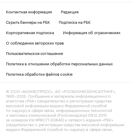
Контактная информация
Редакция
Скрыть баннеры на РБК
Подписка на РБК
Корпоративная подписка
Информация об ограничениях
О соблюдении авторских прав
Пользовательское соглашение
Политика в отношении обработки персональных данных
Политика обработки файлов cookie
© ООО «БИЗНЕСПРЕСС», АО «РОСБИЗНЕСКОНСАЛТИНГ»,
1995–2026
. Сообщения и материалы информационного
агентства «РБК» (свидетельство о регистрации средства
массовой информации выдано Федеральной службой
по надзору в сфере связи, информационных технологий
и массовых коммуникаций (Роскомнадзор) 09.12.2015
за номером ИА №ФС77-63848) и сетевого издания «РБК»
(свидетельство о регистрации средства массовой информации
выдано Федеральной службой по надзору в сфере связи,