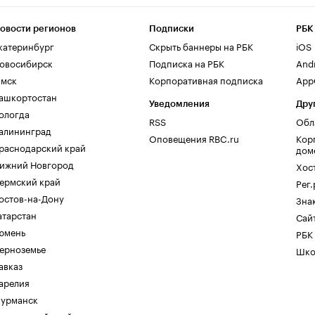
овости регионов
Подписки
РБК
катеринбург
Скрыть баннеры на РБК
iOS
овосибирск
Подписка на РБК
And
мск
Корпоративная подписка
AppG
ашкортостан
Уведомления
Дру
ологда
RSS
Обл
алининград
Оповещения RBC.ru
Кор
раснодарский край
дом
ижний Новгород
Хос
ермский край
Рег
остов-на-Дону
Зна
атарстан
Сайт
юмень
РБК
ерноземье
Шко
авказ
арелия
урманск