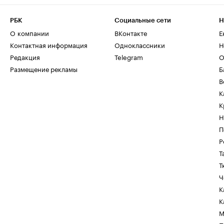
РБК
Социальные сети
Н
О компании
ВКонтакте
Е
Контактная информация
Одноклассники
Н
Редакция
Telegram
О
Размещение рекламы
Б
В
К
К
Н
П
Р
Т
Т
Ч
К
К
М