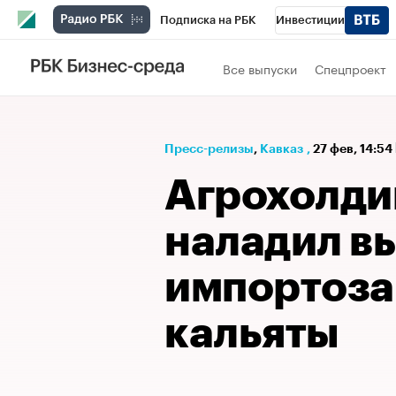
Подписка на РБК
Инвестиции
РБК Вино
Спорт
Школа управления
Все выпуски
Спецпроект
Национальные проекты
Город
Стил
Кредитные рейтинги
Франшизы
Га
Пресс-релизы
⁠,
Кавказ
,
27 фев, 14:54
Проверка контрагентов
Политика
Э
Агрохолди
наладил в
импортоза
кальяты