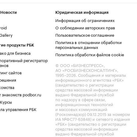
 Новости
Юридическая информация
Информация об ограничениях
roid
О соблюдении авторских прав
allery
Пользовательское соглашение
Политика в отношении обработки
гие продукты РБК
персональных данных
ако для бизнеса
Политика обработки файлов cookie
поративный регистратор
енов
© ООО «БИЗНЕСПРЕСС»,
АО «РОСБИЗНЕСКОНСАЛТИНГ»,
тинг сайтов
1995–2026
. Сообщения и материалы
.решения
информационного агентства «РБК»
(свидетельство о регистрации
комства
средства массовой информации
 знакомств podbor.ru
выдано Федеральной службой
по надзору в сфере связи,
 Курсы
информационных технологий
ла управления РБК
и массовых коммуникаций
(Роскомнадзор) 09.12.2015 за номером
ИА №ФС77-63848) и сетевого издания
«РБК» (свидетельство о регистрации
средства массовой информации
выдано Федеральной службой