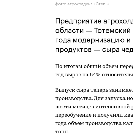
фото: агрохолдинг «Степь»
Предприятие агрохолд
области — Тотемский 
года модернизацию и 
продуктов — сыра чед
По итогам общий объем перер
год вырос на 64% относительн
Выпуск сыра теперь занимает
производства. Для запуска н
шести месяцев интенсивной 
переобучение и получили кв
года объем производства каль
тонн.