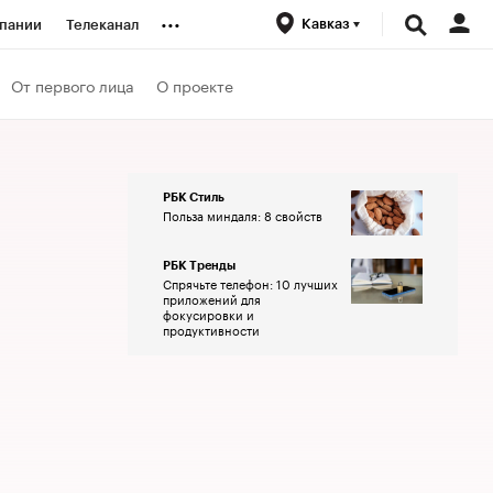
...
Кавказ
пании
Телеканал
ионеры
От первого лица
О проекте
вания
РБК Стиль
Польза миндаля: 8 свойств
личной валюты
РБК Тренды
Спрячьте телефон: 10 лучших
приложений для
фокусировки и
продуктивности