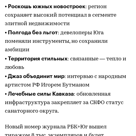
Роскошь южных новостроек
•
: регион
сохраняет высокий потенциал в сегменте
элитной недвижимости
Полгода без льгот
•
: девелоперы Юга
поменяли инструменты, но сохранили
амбиции
Территория стильных
•
: связанные — тепло и
любовь
Джаз объединит мир
•
: интервью с народным
артистом РФ Игорем Бутманом
Лечебные силы Кавказа
•
: обновленная
инфраструктура закрепляет за СКФО статус
санаторного округа.
Новый номер журнала РБК+Юг вышел
тиражом 8 тыс. экземпляров и будет