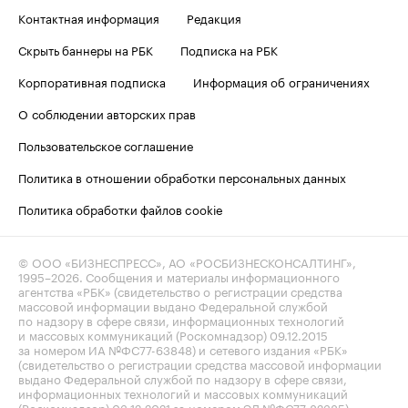
Контактная информация
Редакция
Скрыть баннеры на РБК
Подписка на РБК
Корпоративная подписка
Информация об ограничениях
О соблюдении авторских прав
Пользовательское соглашение
Политика в отношении обработки персональных данных
Политика обработки файлов cookie
© ООО «БИЗНЕСПРЕСС», АО «РОСБИЗНЕСКОНСАЛТИНГ»,
1995–2026
. Сообщения и материалы информационного
агентства «РБК» (свидетельство о регистрации средства
массовой информации выдано Федеральной службой
по надзору в сфере связи, информационных технологий
и массовых коммуникаций (Роскомнадзор) 09.12.2015
за номером ИА №ФС77-63848) и сетевого издания «РБК»
(свидетельство о регистрации средства массовой информации
выдано Федеральной службой по надзору в сфере связи,
информационных технологий и массовых коммуникаций
(Роскомнадзор) 03.12.2021 за номером ЭЛ №ФС77-82385)