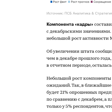
Источник: ПСБ Аналитика & Стратеги
Компонента «кадры»
составил
с декабрьскими значениями
небольшой рост активности М
Об увеличении штата сообщил
чем в декабре прошлого года,
в отчетном периоде, осталась
Небольшой рост компоненты
ожиданий. Так, в ближайшие
будет 21% опрошенных предпр
по сравнению с декабрем, а 
только у 5% респондентов, что