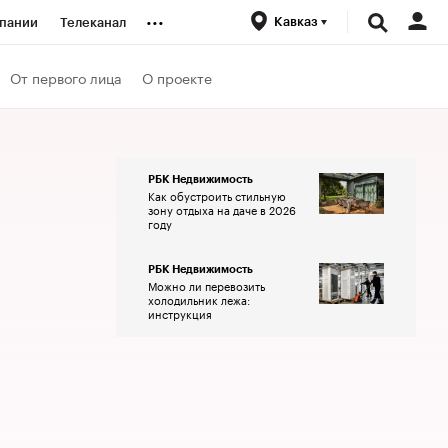
...
Кавказ
пании
Телеканал
ионеры
От первого лица
О проекте
вания
РБК Недвижимость
Как обустроить стильную
личной валюты
зону отдыха на даче в 2026
году
РБК Недвижимость
Можно ли перевозить
холодильник лежа:
инструкция