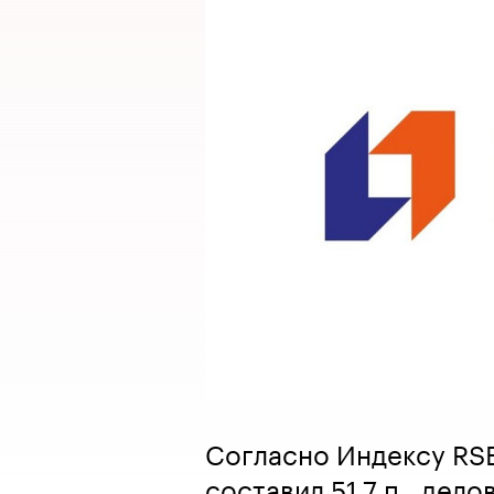
Согласно Индексу RSB
составил 51,7 п., дел