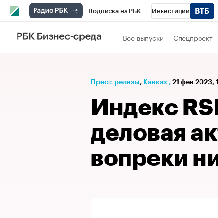
Подписка на РБК
Инвестиции
РБК Вино
Спорт
Школа управления
Все выпуски
Спецпроект
Национальные проекты
Город
Стил
Кредитные рейтинги
Франшизы
Га
Пресс-релизы
⁠,
Кавказ
,
21 фев 2023, 
Проверка контрагентов
Политика
Э
Индекс RSB
деловая ак
вопреки н