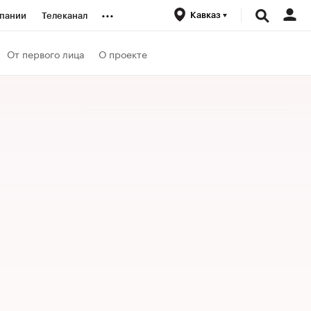
...
Кавказ
пании
Телеканал
ионеры
От первого лица
О проекте
вания
личной валюты