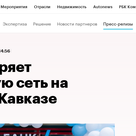
Мероприятия
Отрасли
Недвижимость
Autonews
РБК Ком
 РБК
РБК Образование
РБК Курсы
РБК Life
Тренды
Виз
Экспертиза
Решение
Новости партнеров
Пресс-релизы
ь
Крипто
РБК Бизнес-среда
Дискуссионный клуб
Исследо
зета
Спецпроекты СПб
Конференции СПб
Спецпроекты
14:56
кономика
Бизнес
Технологии и медиа
Финансы
Рынок на
ряет
ю сеть на
Кавказе