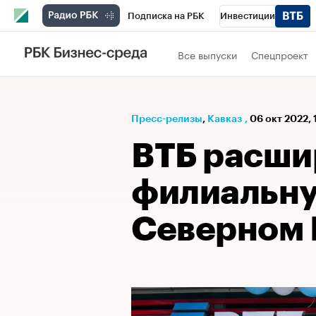
Подписка на РБК
Инвестиции
РБК Вино
Спорт
Школа управления
Все выпуски
Спецпроект
Национальные проекты
Город
Стил
Кредитные рейтинги
Франшизы
Га
Пресс-релизы
⁠,
Кавказ
,
06 окт 2022, 
Проверка контрагентов
Политика
Э
ВТБ расши
филиальну
Северном 