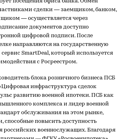
бует посещения офиса банка. Обмен
частниками сделки — заемщиком, банком,
йщиком — осуществляется через
одписание документов доступно
тронной цифровой подписи. После
елке направляются на государственную
сервис SmartDeal, который используется
имодействия с Росреестром.
ководитель блока розничного бизнеса ПСБ
«Цифровая инфраструктура сделок
ульс развитию военной ипотеки. ПСБ как
ышленного комплекса и лидер военной
андарт обслуживания на этом рынке,
и, способные повысить доступность
 российских военнослужащих. Благодаря
 партнерами — ФГКУ «Росвоенипотека»