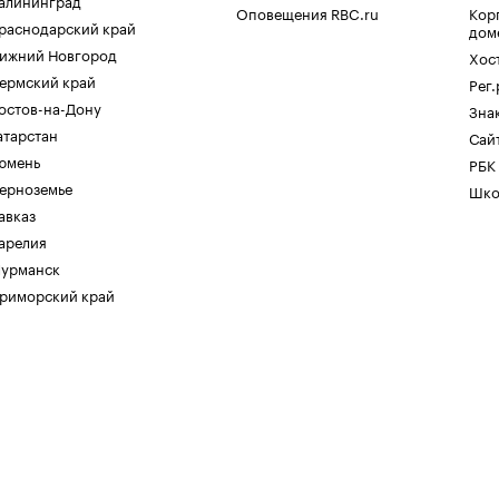
алининград
Оповещения RBC.ru
Кор
раснодарский край
дом
ижний Новгород
Хос
ермский край
Рег
остов-на-Дону
Зна
атарстан
Сайт
юмень
РБК
ерноземье
Шко
авказ
арелия
урманск
риморский край