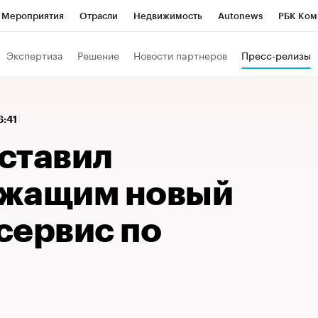
Мероприятия
Отрасли
Недвижимость
Autonews
РБК Ком
 РБК
РБК Образование
РБК Курсы
РБК Life
Тренды
Виз
Экспертиза
Решение
Новости партнеров
Пресс-релизы
ь
Крипто
РБК Бизнес-среда
Дискуссионный клуб
Исследо
зета
Спецпроекты СПб
Конференции СПб
Спецпроекты
16:41
кономика
Бизнес
Технологии и медиа
Финансы
Рынок на
ставил
ужащим новый
сервис по