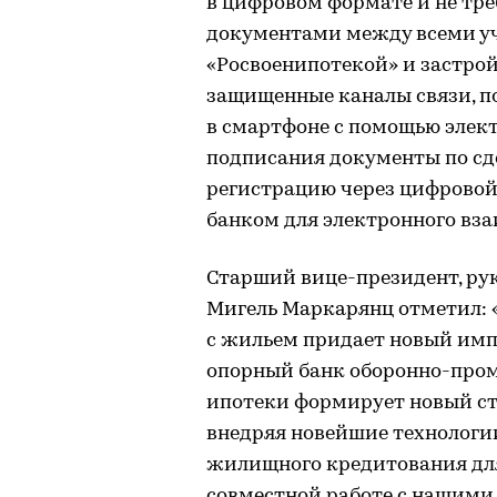
в цифровом формате и не тре
документами между всеми у
«Росвоенипотекой» и застро
защищенные каналы связи, п
в смартфоне с помощью элек
подписания документы по сд
регистрацию через цифровой 
банком для электронного вза
Старший вице-президент, ру
Мигель Маркарянц отметил: 
с жильем придает новый имп
опорный банк оборонно-пром
ипотеки формирует новый ст
внедряя новейшие технологи
жилищного кредитования для
совместной работе с нашими