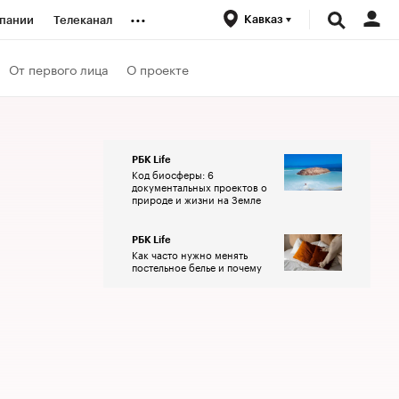
...
Кавказ
пании
Телеканал
ионеры
От первого лица
О проекте
вания
РБК Life
Код биосферы: 6
личной валюты
документальных проектов о
природе и жизни на Земле
РБК Life
Как часто нужно менять
постельное белье и почему