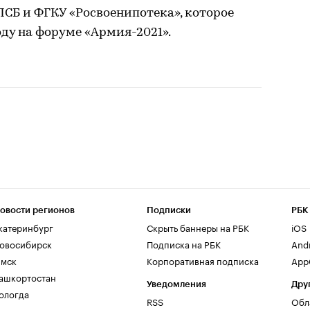
СБ и ФГКУ «Росвоенипотека», которое
ду на форуме «Армия-2021».
овости регионов
Подписки
РБК
катеринбург
Скрыть баннеры на РБК
iOS
овосибирск
Подписка на РБК
And
мск
Корпоративная подписка
AppG
ашкортостан
Уведомления
Дру
ологда
RSS
Обл