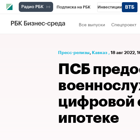
Подписка на РБК
Инвестиции
РБК Вино
Спорт
Школа управления
Все выпуски
Спецпроект
Национальные проекты
Город
Стил
Кредитные рейтинги
Франшизы
Га
Пресс-релизы
⁠,
Кавказ
,
18 авг 2022, 
Проверка контрагентов
Политика
Э
ПСБ предо
военносл
цифровой 
ипотеке