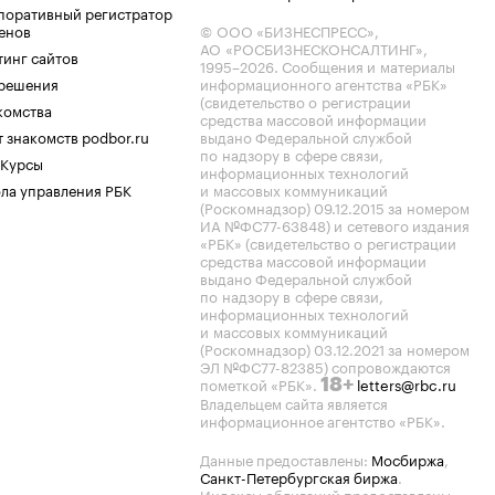
поративный регистратор
енов
© ООО «БИЗНЕСПРЕСС»,
АО «РОСБИЗНЕСКОНСАЛТИНГ»,
тинг сайтов
1995–2026
. Сообщения и материалы
.решения
информационного агентства «РБК»
(свидетельство о регистрации
комства
средства массовой информации
 знакомств podbor.ru
выдано Федеральной службой
по надзору в сфере связи,
 Курсы
информационных технологий
ла управления РБК
и массовых коммуникаций
(Роскомнадзор) 09.12.2015 за номером
ИА №ФС77-63848) и сетевого издания
«РБК» (свидетельство о регистрации
средства массовой информации
выдано Федеральной службой
по надзору в сфере связи,
информационных технологий
и массовых коммуникаций
(Роскомнадзор) 03.12.2021 за номером
ЭЛ №ФС77-82385) сопровождаются
пометкой «РБК».
letters@rbc.ru
18+
Владельцем сайта является
информационное агентство «РБК».
Данные предоставлены:
Мосбиржа
,
Санкт-Петербургская биржа
.
Индексы облигаций предоставлены