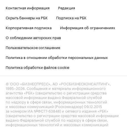
Контактная информация
Редакция
Скрыть баннеры на РБК
Подписка на РБК
Корпоративная подписка
Информация об ограничениях
О соблюдении авторских прав
Пользовательское соглашение
Политика в отношении обработки персональных данных
Политика обработки файлов cookie
© ООО «БИЗНЕСПРЕСС», АО «РОСБИЗНЕСКОНСАЛТИНГ»,
1995–2026
. Сообщения и материалы информационного
агентства «РБК» (свидетельство о регистрации средства
массовой информации выдано Федеральной службой
по надзору в сфере связи, информационных технологий
и массовых коммуникаций (Роскомнадзор) 09.12.2015
за номером ИА №ФС77-63848) и сетевого издания «РБК»
(свидетельство о регистрации средства массовой информации
выдано Федеральной службой по надзору в сфере связи,
информационных технологий и массовых коммуникаций