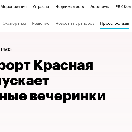
Мероприятия
Отрасли
Недвижимость
Autonews
РБК Ком
 РБК
РБК Образование
РБК Курсы
РБК Life
Тренды
Виз
Экспертиза
Решение
Новости партнеров
Пресс-релизы
ь
Крипто
РБК Бизнес-среда
Дискуссионный клуб
Исследо
зета
Спецпроекты СПб
Конференции СПб
Спецпроекты
 14:03
кономика
Бизнес
Технологии и медиа
Финансы
Рынок на
урорт Красная
пускает
ные вечеринки