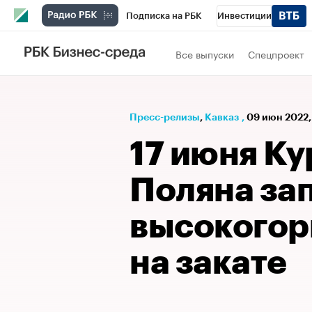
Подписка на РБК
Инвестиции
РБК Вино
Спорт
Школа управления
Все выпуски
Спецпроект
Национальные проекты
Город
Стил
Кредитные рейтинги
Франшизы
Га
Пресс-релизы
⁠,
Кавказ
,
09 июн 2022,
Проверка контрагентов
Политика
Э
17 июня К
Поляна за
высокогор
на закате