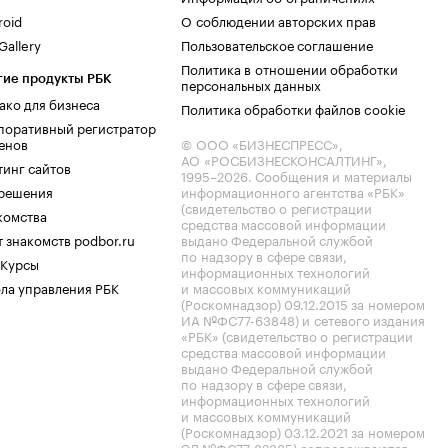
roid
О соблюдении авторских прав
allery
Пользовательское соглашение
Политика в отношении обработки
гие продукты РБК
персональных данных
ако для бизнеса
Политика обработки файлов cookie
поративный регистратор
енов
© ООО «БИЗНЕСПРЕСС»,
АО «РОСБИЗНЕСКОНСАЛТИНГ»,
тинг сайтов
1995–2026
. Сообщения и материалы
.решения
информационного агентства «РБК»
(свидетельство о регистрации
комства
средства массовой информации
 знакомств podbor.ru
выдано Федеральной службой
по надзору в сфере связи,
 Курсы
информационных технологий
ла управления РБК
и массовых коммуникаций
(Роскомнадзор) 09.12.2015 за номером
ИА №ФС77-63848) и сетевого издания
«РБК» (свидетельство о регистрации
средства массовой информации
выдано Федеральной службой
по надзору в сфере связи,
информационных технологий
и массовых коммуникаций
(Роскомнадзор) 03.12.2021 за номером
ЭЛ №ФС77-82385) сопровождаются