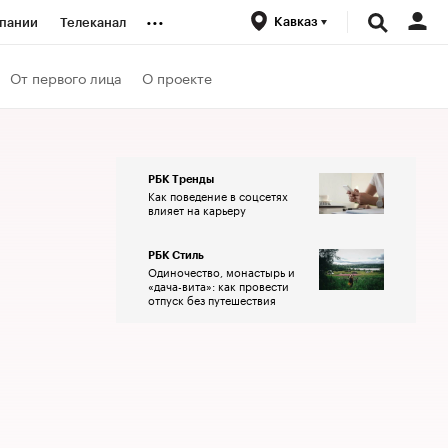
...
Кавказ
пании
Телеканал
ионеры
От первого лица
О проекте
вания
РБК Тренды
Как поведение в соцсетях
личной валюты
влияет на карьеру
РБК Стиль
Одиночество, монастырь и
«дача-вита»: как провести
отпуск без путешествия