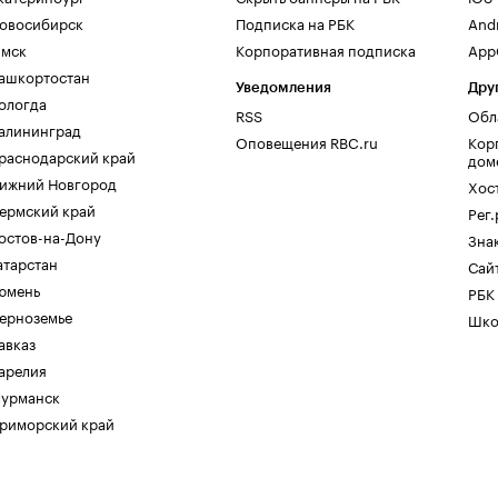
овосибирск
Подписка на РБК
And
мск
Корпоративная подписка
AppG
ашкортостан
Уведомления
Дру
ологда
RSS
Обл
алининград
Оповещения RBC.ru
Кор
раснодарский край
дом
ижний Новгород
Хос
ермский край
Рег
остов-на-Дону
Зна
атарстан
Сайт
юмень
РБК
ерноземье
Шко
авказ
арелия
урманск
риморский край