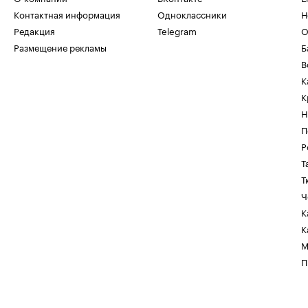
Контактная информация
Одноклассники
Н
Редакция
Telegram
О
Размещение рекламы
Б
В
К
К
Н
П
Р
Т
Т
Ч
К
К
М
П