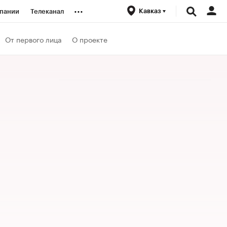
...
Кавказ
пании
Телеканал
ионеры
От первого лица
О проекте
вания
личной валюты