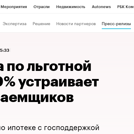
Мероприятия
Отрасли
Недвижимость
Autonews
РБК Ком
 РБК
РБК Образование
РБК Курсы
РБК Life
Тренды
Виз
Экспертиза
Решение
Новости партнеров
Пресс-релизы
ь
Крипто
РБК Бизнес-среда
Дискуссионный клуб
Исследо
зета
Спецпроекты СПб
Конференции СПб
Спецпроекты
15:33
кономика
Бизнес
Технологии и медиа
Финансы
Рынок на
а по льготной
9% устраивает
заемщиков
по ипотеке с господдержкой