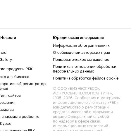
 Новости
Юридическая информация
Информация об ограничениях
roid
О соблюдении авторских прав
allery
Пользовательское соглашение
Политика в отношении обработки
гие продукты РБК
персональных данных
ако для бизнеса
Политика обработки файлов cookie
поративный регистратор
енов
© ООО «БИЗНЕСПРЕСС»,
АО «РОСБИЗНЕСКОНСАЛТИНГ»,
тинг сайтов
1995–2026
. Сообщения и материалы
.решения
информационного агентства «РБК»
(свидетельство о регистрации
комства
средства массовой информации
 знакомств podbor.ru
выдано Федеральной службой
по надзору в сфере связи,
 Курсы
информационных технологий
ла управления РБК
и массовых коммуникаций