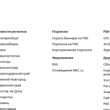
овости регионов
Подписки
РБК
катеринбург
Скрыть баннеры на РБК
iOS
овосибирск
Подписка на РБК
And
мск
Корпоративная подписка
AppG
ашкортостан
Уведомления
Дру
ологда
RSS
Обл
алининград
Оповещения RBC.ru
Кор
раснодарский край
дом
ижний Новгород
Хос
ермский край
Рег
остов-на-Дону
Зна
атарстан
Сайт
юмень
РБК
ерноземье
Шко