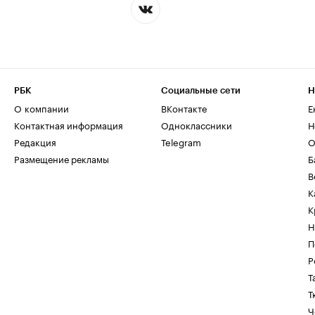
РБК
Социальные сети
Н
О компании
ВКонтакте
Е
Контактная информация
Одноклассники
Н
Редакция
Telegram
О
Размещение рекламы
Б
В
К
К
Н
П
Р
Т
Т
Ч