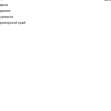
авказ
арелия
урманск
риморский край