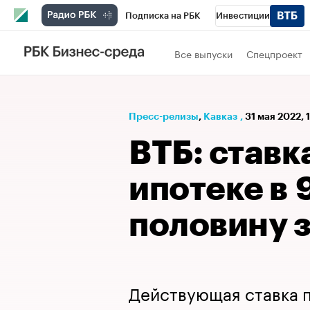
Подписка на РБК
Инвестиции
РБК Вино
Спорт
Школа управления
Все выпуски
Спецпроект
Национальные проекты
Город
Стил
Кредитные рейтинги
Франшизы
Га
Пресс-релизы
⁠,
Кавказ
,
31 мая 2022, 
Проверка контрагентов
Политика
Э
ВТБ: ставк
ипотеке в 
половину 
Действующая ставка 