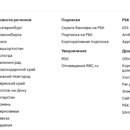
овости регионов
Подписки
РБК
катеринбург
Скрыть баннеры на РБК
iOS
овосибирск
Подписка на РБК
And
мск
Корпоративная подписка
AppG
ашкортостан
Уведомления
Дру
ологда
RSS
Обл
алининград
Оповещения RBC.ru
Кор
раснодарский край
дом
ижний Новгород
Хос
ермский край
Рег
остов-на-Дону
Зна
атарстан
Сайт
юмень
РБК
ерноземье
Шко
авказ
арелия