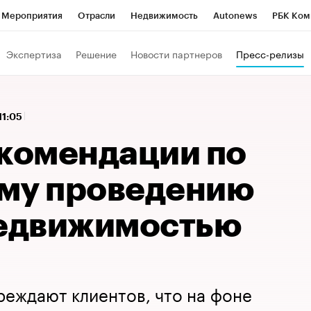
Мероприятия
Отрасли
Недвижимость
Autonews
РБК Ком
 РБК
РБК Образование
РБК Курсы
РБК Life
Тренды
Виз
Экспертиза
Решение
Новости партнеров
Пресс-релизы
ь
Крипто
РБК Бизнес-среда
Дискуссионный клуб
Исследо
зета
Спецпроекты СПб
Конференции СПб
Спецпроекты
11:05
кономика
Бизнес
Технологии и медиа
Финансы
Рынок на
екомендации по
му проведению
недвижимостью
еждают клиентов, что на фоне