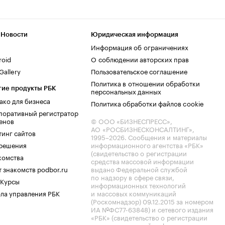
 Новости
Юридическая информация
Информация об ограничениях
roid
О соблюдении авторских прав
allery
Пользовательское соглашение
Политика в отношении обработки
гие продукты РБК
персональных данных
ако для бизнеса
Политика обработки файлов cookie
поративный регистратор
енов
© ООО «БИЗНЕСПРЕСС»,
АО «РОСБИЗНЕСКОНСАЛТИНГ»,
тинг сайтов
1995–2026
. Сообщения и материалы
.решения
информационного агентства «РБК»
(свидетельство о регистрации
комства
средства массовой информации
 знакомств podbor.ru
выдано Федеральной службой
по надзору в сфере связи,
 Курсы
информационных технологий
ла управления РБК
и массовых коммуникаций
(Роскомнадзор) 09.12.2015 за номером
ИА №ФС77-63848) и сетевого издания
«РБК» (свидетельство о регистрации