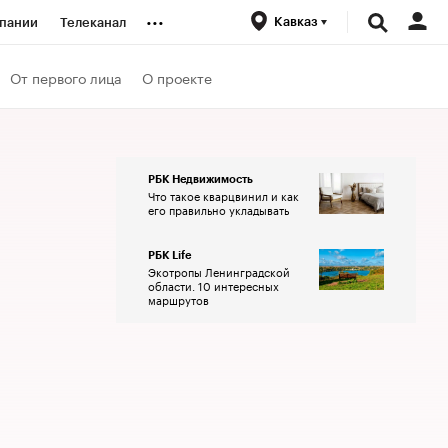
...
Кавказ
пании
Телеканал
ионеры
От первого лица
О проекте
вания
РБК Недвижимость
Что такое кварцвинил и как
личной валюты
его правильно укладывать
РБК Life
Экотропы Ленинградской
области. 10 интересных
маршрутов