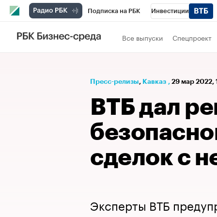
Подписка на РБК
Инвестиции
РБК Вино
Спорт
Школа управления
Все выпуски
Спецпроект
Национальные проекты
Город
Стил
Кредитные рейтинги
Франшизы
Га
Пресс-релизы
⁠,
Кавказ
,
29 мар 2022, 
Проверка контрагентов
Политика
Э
ВТБ дал р
безопасно
сделок с 
Эксперты ВТБ предупр