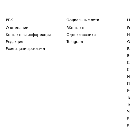
РБК
Социальные сети
Н
О компании
ВКонтакте
Е
Контактная информация
Одноклассники
Н
Редакция
Telegram
О
Размещение рекламы
Б
В
К
К
Н
П
Р
Т
Т
Ч
К
К