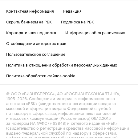
Контактная информация
Редакция
Скрыть баннеры на РБК
Подписка на РБК
Корпоративная подписка
Информация об ограничениях
О соблюдении авторских прав
Пользовательское соглашение
Политика в отношении обработки персональных данных
Политика обработки файлов cookie
© ООО «БИЗНЕСПРЕСС», АО «РОСБИЗНЕСКОНСАЛТИНГ»,
1995–2026
. Сообщения и материалы информационного
агентства «РБК» (свидетельство о регистрации средства
массовой информации выдано Федеральной службой
по надзору в сфере связи, информационных технологий
и массовых коммуникаций (Роскомнадзор) 09.12.2015
за номером ИА №ФС77-63848) и сетевого издания «РБК»
(свидетельство о регистрации средства массовой информации
выдано Федеральной службой по надзору в сфере связи,
информационных технологий и массовых коммуникаций