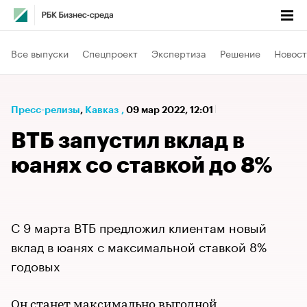
Все выпуски
Спецпроект
Экспертиза
Решение
Новост
Пресс-релизы
⁠,
Кавказ
,
09 мар 2022, 12:01
ВТБ запустил вклад в
юанях со ставкой до 8%
С 9 марта ВТБ предложил клиентам новый
вклад в юанях с максимальной ставкой 8%
годовых
Он станет максимально выгодной