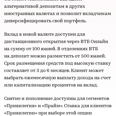
альтернативой депозитам в других
иностранных валютах и позволит вкладчикам
диверсифицировать свой портфель.
Вклад в новой валюте доступен для
дистанционного открытия через ВТБ Онлайн
на сумму от 100 юаней. В отделениях ВТБ
на депозит можно разместить от 500 юаней.
Срок размещения средств под высокую ставку
составляет от 3 до 6 месяцев. Клиент может
выбрать ежемесячную выплату дохода на счет
или капитализацию процентов на вклад.
Снятие и пополнение доступны для сегментов
«Привилегия» и «Прайм». Ставка для клиентов
«Привилегии» при выборе этой опции