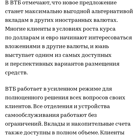
В ВТБ отмечают, что новое предложение
станет максимально выгодной альтернативой
вкладам в других иностранных валютах.
Многие клиенты в условиях роста курса
по долларам и евро начинают интересоваться
вложениями в другие валюты, и юань
выступает одним из самых доступных
и перспективных вариантов размещения
средств.
ВТБ работает в усиленном режиме для
полноценного решения всех вопросов своих
клиентов. Все отделения и устройства
самообслуживания работают без
ограничений. Вклады и накопительные счета
также доступны в полном объеме. Клиенты