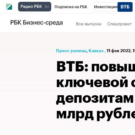
Подписка на РБК
Инвестиции
РБК Вино
Спорт
Школа управления
Все выпуски
Спецпроект
Национальные проекты
Город
Стил
Кредитные рейтинги
Франшизы
Га
Пресс-релизы
⁠,
Кавказ
,
11 фев 2022, 
Проверка контрагентов
Политика
Э
ВТБ: повы
ключевой 
депозитам
млрд рубл