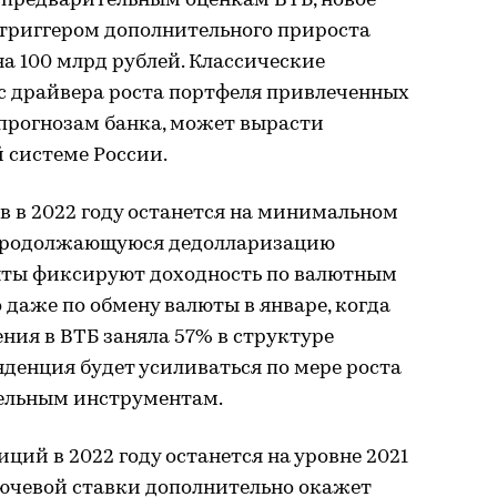
о предварительным оценкам ВТБ, новое
триггером дополнительного прироста
а 100 млрд рублей. Классические
ус драйвера роста портфеля привлеченных
о прогнозам банка, может вырасти
й системе России.
 в 2022 году останется на минимальном
 продолжающуюся дедолларизацию
нты фиксируют доходность по валютным
 даже по обмену валюты в январе, когда
ения в ВТБ заняла 57% в структуре
денция будет усиливаться по мере роста
тельным инструментам.
ций в 2022 году останется на уровне 2021
лючевой ставки дополнительно окажет