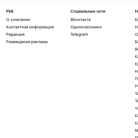
РБК
Социальные сети
Н
О компании
ВКонтакте
Е
Контактная информация
Одноклассники
Н
Редакция
Telegram
О
Размещение рекламы
Б
В
К
К
Н
П
Р
Т
Т
Ч
К
К
М
П