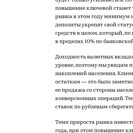
будет только усиливаться. П
повышение ключевой станет 
рынка в этом году минимум н
депозиты укрепят свой стат
средств в целом, который, п
в пределах 10% по банковско
Доходность валютных вкладов
уровне, поэтому мы увидим
накоплений населения. Клие
остаткам — это было заметно
ее продажа со стороны насел
конверсионных операций. Тен
ставок по рублевым сберега
Темп прироста рынка инвести
года, при этом повышение к