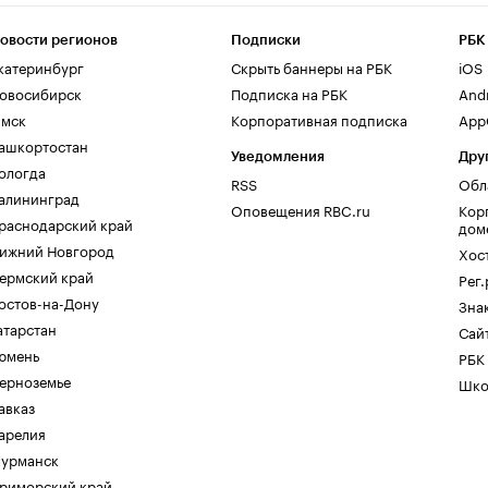
овости регионов
Подписки
РБК
катеринбург
Скрыть баннеры на РБК
iOS
овосибирск
Подписка на РБК
And
мск
Корпоративная подписка
AppG
ашкортостан
Уведомления
Дру
ологда
RSS
Обл
алининград
Оповещения RBC.ru
Кор
раснодарский край
дом
ижний Новгород
Хос
ермский край
Рег
остов-на-Дону
Зна
атарстан
Сайт
юмень
РБК
ерноземье
Шко
авказ
арелия
урманск
риморский край