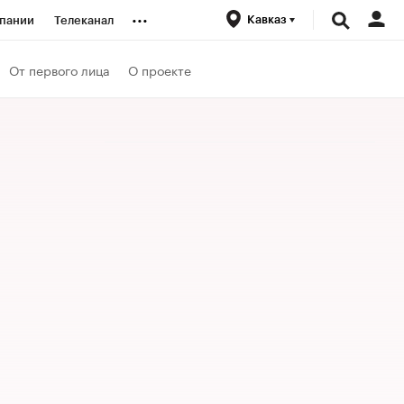
...
Кавказ
пании
Телеканал
ионеры
От первого лица
О проекте
вания
личной валюты