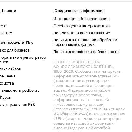
 Новости
Юридическая информация
Информация об ограничениях
roid
О соблюдении авторских прав
allery
Пользовательское соглашение
Политика в отношении обработки
гие продукты РБК
персональных данных
ако для бизнеса
Политика обработки файлов cookie
поративный регистратор
енов
© ООО «БИЗНЕСПРЕСС»,
АО «РОСБИЗНЕСКОНСАЛТИНГ»,
тинг сайтов
1995–2026
. Сообщения и материалы
.решения
информационного агентства «РБК»
(свидетельство о регистрации
комства
средства массовой информации
 знакомств podbor.ru
выдано Федеральной службой
по надзору в сфере связи,
 Курсы
информационных технологий
ла управления РБК
и массовых коммуникаций
(Роскомнадзор) 09.12.2015 за номером
ИА №ФС77-63848) и сетевого издания
«РБК» (свидетельство о регистрации
средства массовой информации
выдано Федеральной службой