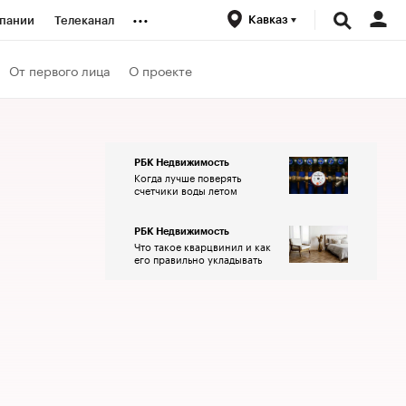
...
Кавказ
пании
Телеканал
ионеры
От первого лица
О проекте
вания
РБК Недвижимость
Когда лучше поверять
личной валюты
счетчики воды летом
РБК Недвижимость
Что такое кварцвинил и как
его правильно укладывать