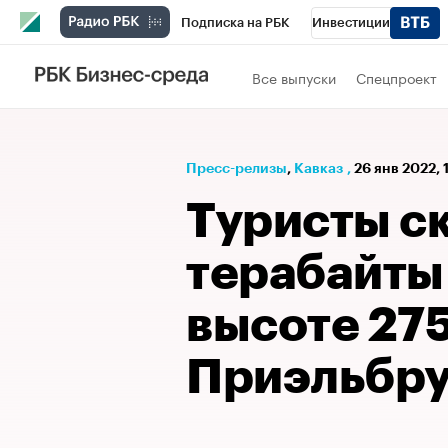
Подписка на РБК
Инвестиции
РБК Вино
Спорт
Школа управления
Все выпуски
Спецпроект
Национальные проекты
Город
Стил
Кредитные рейтинги
Франшизы
Га
Пресс-релизы
⁠,
Кавказ
,
26 янв 2022, 
Проверка контрагентов
Политика
Э
Туристы с
терабайты
высоте 275
Приэльбру