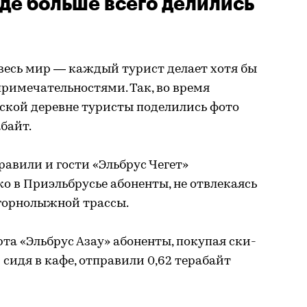
где больше всего делились
весь мир — каждый турист делает хотя бы
римечательностями. Так, во время
ской деревне туристы поделились фото
байт.
правили и гости «Эльбрус Чегет»
о в Приэльбрусье абоненты, не отвлекаясь
 горнолыжной трассы.
та «Эльбрус Азау» абоненты, покупая ски-
 сидя в кафе, отправили 0,62 терабайт