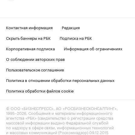
Контактная информация
Редакция
Скрыть баннеры на РБК
Подписка на РБК
Корпоративная подписка
Информация об ограничениях
О соблюдении авторских прав
Пользовательское соглашение
Политика в отношении обработки персональных данных
Политика обработки файлов cookie
© ООО «БИЗНЕСПРЕСС», АО «РОСБИЗНЕСКОНСАЛТИНГ»,
1995–2026
. Сообщения и материалы информационного
агентства «РБК» (свидетельство о регистрации средства
массовой информации выдано Федеральной службой
по надзору в сфере связи, информационных технологий
и массовых коммуникаций (Роскомнадзор) 09.12.2015