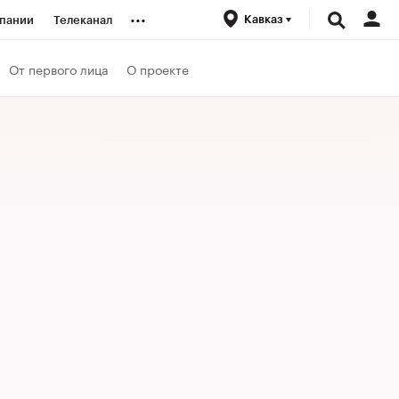
...
Кавказ
пании
Телеканал
ионеры
От первого лица
О проекте
вания
личной валюты