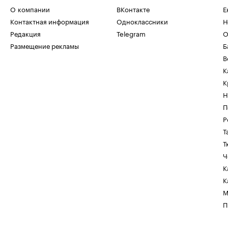
О компании
ВКонтакте
Е
Контактная информация
Одноклассники
Н
Редакция
Telegram
О
Размещение рекламы
Б
В
К
К
Н
П
Р
Т
Т
Ч
К
К
М
П