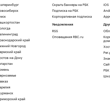
катеринбург
Скрыть баннеры на РБК
iOS
овосибирск
Подписка на РБК
And
мск
Корпоративная подписка
AppG
ашкортостан
Уведомления
Дру
ологда
RSS
Обл
алининград
Оповещения RBC.ru
Кор
раснодарский край
дом
ижний Новгород
Хос
ермский край
Рег
остов-на-Дону
Зна
атарстан
Сайт
юмень
РБК
ерноземье
Шко
авказ
арелия
урманск
риморский край