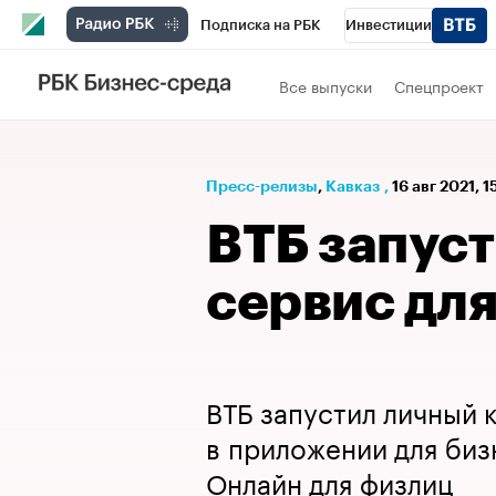
Подписка на РБК
Инвестиции
РБК Вино
Спорт
Школа управления
Все выпуски
Спецпроект
Национальные проекты
Город
Стил
Кредитные рейтинги
Франшизы
Га
Пресс-релизы
⁠,
Кавказ
,
16 авг 2021, 
Проверка контрагентов
Политика
Э
ВТБ запуст
сервис дл
ВТБ запустил личный 
в приложении для бизн
Онлайн для физлиц