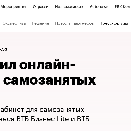
Мероприятия
Отрасли
Недвижимость
Autonews
РБК Ком
 РБК
РБК Образование
РБК Курсы
РБК Life
Тренды
Виз
Экспертиза
Решение
Новости партнеров
Пресс-релизы
ь
Крипто
РБК Бизнес-среда
Дискуссионный клуб
Исследо
зета
Спецпроекты СПб
Конференции СПб
Спецпроекты
15:33
кономика
Бизнес
Технологии и медиа
Финансы
Рынок на
ил онлайн-
я самозанятых
кабинет для самозанятых
еса ВТБ Бизнес Lite и ВТБ