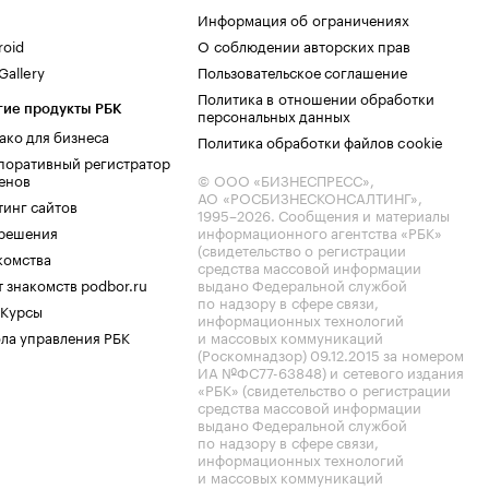
Информация об ограничениях
roid
О соблюдении авторских прав
allery
Пользовательское соглашение
Политика в отношении обработки
гие продукты РБК
персональных данных
ако для бизнеса
Политика обработки файлов cookie
поративный регистратор
енов
© ООО «БИЗНЕСПРЕСС»,
АО «РОСБИЗНЕСКОНСАЛТИНГ»,
тинг сайтов
1995–2026
. Сообщения и материалы
.решения
информационного агентства «РБК»
(свидетельство о регистрации
комства
средства массовой информации
 знакомств podbor.ru
выдано Федеральной службой
по надзору в сфере связи,
 Курсы
информационных технологий
ла управления РБК
и массовых коммуникаций
(Роскомнадзор) 09.12.2015 за номером
ИА №ФС77-63848) и сетевого издания
«РБК» (свидетельство о регистрации
средства массовой информации
выдано Федеральной службой
по надзору в сфере связи,
информационных технологий
и массовых коммуникаций