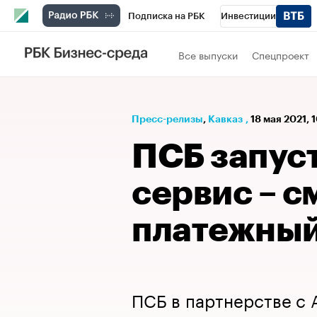
Подписка на РБК
Инвестиции
РБК Вино
Спорт
Школа управления
Все выпуски
Спецпроект
Национальные проекты
Город
Стил
Кредитные рейтинги
Франшизы
Га
Пресс-релизы
⁠,
Кавказ
,
18 мая 2021, 
Проверка контрагентов
Политика
Э
ПСБ запус
сервис – с
платежный
ПСБ в партнерстве с 