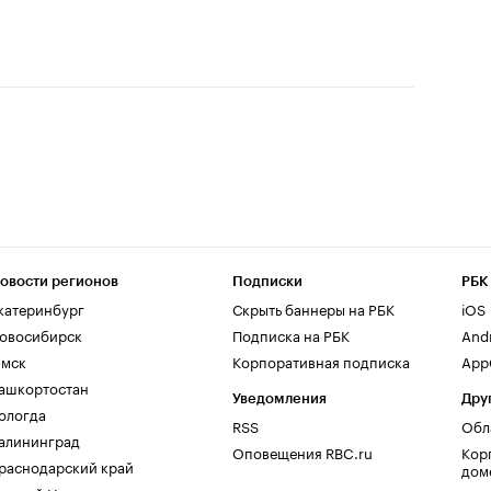
овости регионов
Подписки
РБК
катеринбург
Скрыть баннеры на РБК
iOS
овосибирск
Подписка на РБК
And
мск
Корпоративная подписка
AppG
ашкортостан
Уведомления
Дру
ологда
RSS
Обл
алининград
Оповещения RBC.ru
Кор
раснодарский край
дом