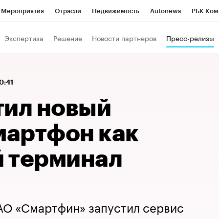
Мероприятия
Отрасли
Недвижимость
Autonews
РБК Ком
 РБК
РБК Образование
РБК Курсы
РБК Life
Тренды
Виз
Экспертиза
Решение
Новости партнеров
Пресс-релизы
ь
Крипто
РБК Бизнес-среда
Дискуссионный клуб
Исследо
зета
Спецпроекты СПб
Конференции СПб
Спецпроекты
10:41
кономика
Бизнес
Технологии и медиа
Финансы
Рынок на
тил новый
мартфон как
 терминал
АО «Смартфин» запустил сервис