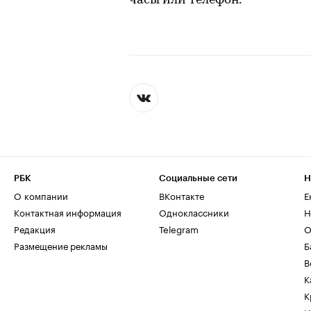
часы или телефон.
РБК
Социальные сети
Н
О компании
ВКонтакте
Е
Контактная информация
Одноклассники
Н
Редакция
Telegram
О
Размещение рекламы
Б
В
К
К