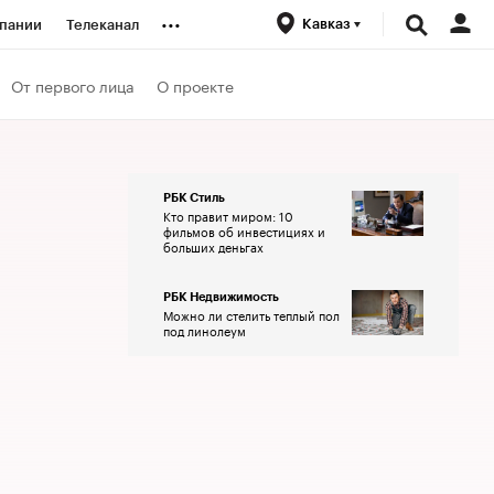
...
Кавказ
пании
Телеканал
ионеры
От первого лица
О проекте
вания
РБК Стиль
Кто правит миром: 10
личной валюты
фильмов об инвестициях и
больших деньгах
РБК Недвижимость
Можно ли стелить теплый пол
под линолеум