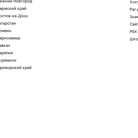
ижний Новгород
Хос
ермский край
Рег
остов-на-Дону
Зна
атарстан
Сайт
юмень
РБК
ерноземье
Шко
авказ
арелия
урманск
риморский край