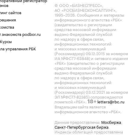
поративный регистратор
енов
© ООО «БИЗНЕСПРЕСС»,
АО «РОСБИЗНЕСКОНСАЛТИНГ»,
тинг сайтов
1995–2026
. Сообщения и материалы
.решения
информационного агентства «РБК»
(свидетельство о регистрации
комства
средства массовой информации
 знакомств podbor.ru
выдано Федеральной службой
по надзору в сфере связи,
 Курсы
информационных технологий
ла управления РБК
и массовых коммуникаций
(Роскомнадзор) 09.12.2015 за номером
ИА №ФС77-63848) и сетевого издания
«РБК» (свидетельство о регистрации
средства массовой информации
выдано Федеральной службой
по надзору в сфере связи,
информационных технологий
и массовых коммуникаций
(Роскомнадзор) 03.12.2021 за номером
ЭЛ №ФС77-82385) сопровождаются
пометкой «РБК».
letters@rbc.ru
18+
Владельцем сайта является
информационное агентство «РБК».
Данные предоставлены:
Мосбиржа
,
Санкт-Петербургская биржа
.
Индексы облигаций предоставлены