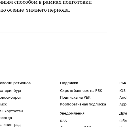
нным способом в рамках подготовки
ию осенне-зимнего периода.
овости регионов
Подписки
РБК
катеринбург
Скрыть баннеры на РБК
iOS
овосибирск
Подписка на РБК
And
мск
Корпоративная подписка
AppG
ашкортостан
Уведомления
Дру
ологда
RSS
Обл
алининград