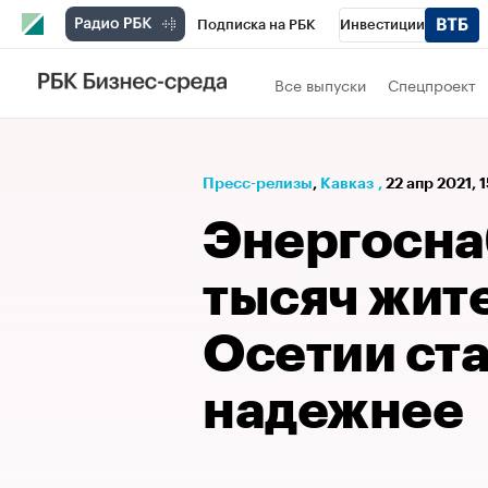
Подписка на РБК
Инвестиции
РБК Вино
Спорт
Школа управления
Все выпуски
Спецпроект
Национальные проекты
Город
Стил
Кредитные рейтинги
Франшизы
Га
Пресс-релизы
⁠,
Кавказ
,
22 апр 2021, 
Проверка контрагентов
Политика
Э
Энергосна
тысяч жит
Осетии ст
надежнее