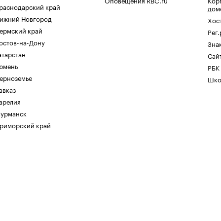
Оповещения RBC.ru
Кор
раснодарский край
дом
ижний Новгород
Хос
ермский край
Рег
остов-на-Дону
Зна
атарстан
Сайт
юмень
РБК
ерноземье
Шко
авказ
арелия
урманск
риморский край