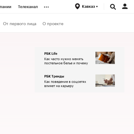
...
Кавказ
пании
Телеканал
ионеры
От первого лица
О проекте
вания
РБК Life
Как часто нужно менять
личной валюты
постельное белье и почему
РБК Тренды
Как поведение в соцсетях
влияет на карьеру