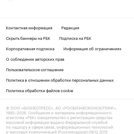
Контактная информация
Редакция
Скрыть баннеры на РБК
Подписка на РБК
Корпоративная подписка
Информация об ограничениях
О соблюдении авторских прав
Пользовательское соглашение
Политика в отношении обработки персональных данных
Политика обработки файлов cookie
© ООО «БИЗНЕСПРЕСС», АО «РОСБИЗНЕСКОНСАЛТИНГ»,
1995–2026
. Сообщения и материалы информационного
агентства «РБК» (свидетельство о регистрации средства
массовой информации выдано Федеральной службой
по надзору в сфере связи, информационных технологий
и массовых коммуникаций (Роскомнадзор) 09.12.2015